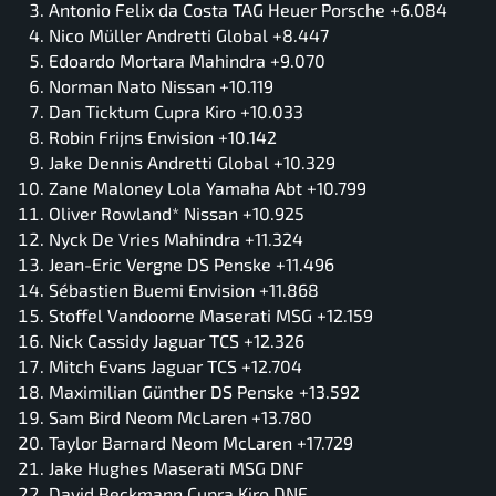
Antonio Felix da Costa TAG Heuer Porsche +6.084
Nico Müller Andretti Global +8.447
Edoardo Mortara Mahindra +9.070
Norman Nato Nissan +10.119
Dan Ticktum Cupra Kiro +10.033
Robin Frijns Envision +10.142
Jake Dennis Andretti Global +10.329
Zane Maloney Lola Yamaha Abt +10.799
Oliver Rowland* Nissan +10.925
Nyck De Vries Mahindra +11.324
Jean-Eric Vergne DS Penske +11.496
Sébastien Buemi Envision +11.868
Stoffel Vandoorne Maserati MSG +12.159
Nick Cassidy Jaguar TCS +12.326
Mitch Evans Jaguar TCS +12.704
Maximilian Günther DS Penske +13.592
Sam Bird Neom McLaren +13.780
Taylor Barnard Neom McLaren +17.729
Jake Hughes Maserati MSG DNF
David Beckmann Cupra Kiro DNF