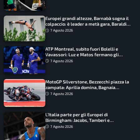
Europei grandi altezze, Barnabà sogna il
colpaccio: è leader a metà gara, Baraldi
ancora in corsa
7 Agosto 2026
ATP Montreal, subito fuori Bolelli e
Vavassori: Luz e Matos fermano gli
azzurri
7 Agosto 2026
MotoGP Silverstone, Bezzecchi piazza la
zampata: Aprilia domina, Bagnaia
costretto al Q1
7 Agosto 2026
L’Italia parte per gli Europei di
Birmingham: Jacobs, Tamberi e
Battocletti guidano una spedizione
7 Agosto 2026
record