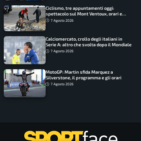
Ciclismo, tre appuntamenti oggi:
spettacolo sul Mont Ventoux, orari e
come vederli
7 Agosto 2026
Calciomercato, crollo degli italiani in
Serie A: altro che svolta dopo il Mondiale
7 Agosto 2026
MotoGP: Martin sfida Marquez a
Silverstone, il programma e gli orari
7 Agosto 2026