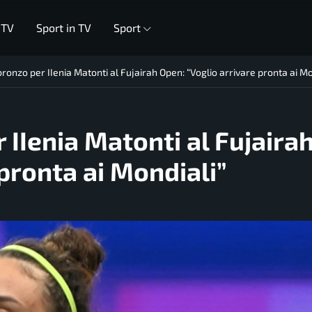
 TV
Sport in TV
Sport
onzo per IIenia Matonti al Fujairah Open: “Voglio arrivare pronta ai Mo
IIenia Matonti al Fujaira
pronta ai Mondiali”