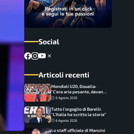
Social
Articoli recenti
Mondiali U20, Doualla:
“C’era aria pesante, davano
le mascherine! Finale? Non
6 Agosto 2026
ho nulla da perdere”
Tutto l’orgoglio di Barelli:
“L’Italia ha scritto la storia”
6 Agosto 2026
Lo staff ufficiale di Mancini