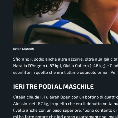
Ilenia Matonti
Sfiorano il podio anche altre azzurre: oltre alla già cit
Natalia D’Angelo (-67 kg), Giulia Galiero (-46 kg) e Gi
sconfitte in quello che era l’ultimo ostacolo ormai. Per l
IERI TRE PODI AL MASCHILE
L’Italia chiude il Fujairah Open con un bottino di quat
Alessio nei -87 kg, in quello che era il debutto nella 
livello anche con un peso superiore.
“Sono contento di
mi ha fatto notare che ieri erano esattamente sei mesi