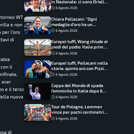
in Nazionale: ci sono Oriali e
Bonucci, confermato un
6 Agosto 2026
ritorno
 torneo WT
Chiara Pellacani: “Ogni
rilla e non
medaglia d’oro ha un
significato diverso. Ho fatto
6 Agosto 2026
 per l’oro
il salto di qualità”
tavi di
Europei tuffi, Wang chiude ai
piedi del podio: Italia prima
nel medagliere
6 Agosto 2026
rabia
Europei tuffi, Pellacani nella
con il
storia: quinto oro con Pizzini
nel sincro da 3 metri
mifinale,
6 Agosto 2026
o aver
Coppa del Mondo di spada
o e il terzo
femminile in Italia dopo 8
anni, Alberta Santuccio: “Il
 della nuova
6 Agosto 2026
lavoro dà sempre i suoi
Tour de Pologne, Lemmen
frutti”
vince per pochi centimetri
su Scaroni: maxi-caduta e
6 Agosto 2026
tappa accorciata
osa di