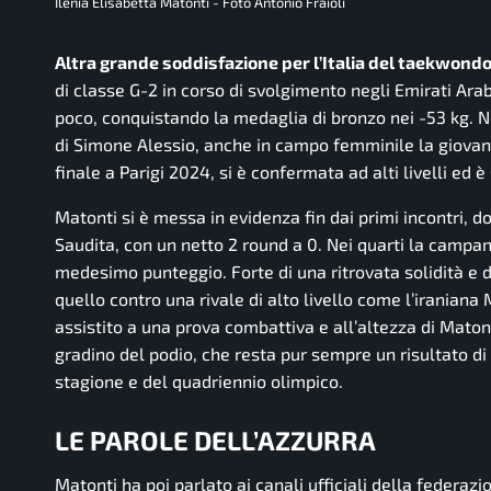
Ilenia Elisabetta Matonti - Foto Antonio Fraioli
Altra grande soddisfazione per l’Italia del taekwondo
di classe G-2 in corso di svolgimento negli Emirati Arab
poco, conquistando la medaglia di bronzo nei -53 kg. Ne
di Simone Alessio, anche in campo femminile la giovane 
finale a Parigi 2024, si è confermata ad alti livelli ed è 
Matonti si è messa in evidenza fin dai primi incontri, d
Saudita, con un netto 2 round a 0. Nei quarti la campan
medesimo punteggio. Forte di una ritrovata solidità e d
quello contro una rivale di alto livello come l’iranian
assistito a una prova combattiva e all’altezza di Matonti
gradino del podio, che resta pur sempre un risultato di 
stagione e del quadriennio olimpico.
LE PAROLE DELL’AZZURRA
Matonti ha poi parlato ai canali ufficiali della federa