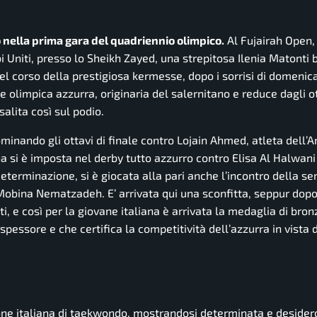
 nella prima gara del quadriennio olimpico.
Al Fujairah Open,
i Uniti, presso lo Sheikh Zayed, una strepitosa Ilenia Matonti b
l corso della prestigiosa kermesse, dopo i sorrisi di domenica
olimpica azzurra, originaria del salernitano e reduce dagli ot
salita così sul podio.
ominando gli ottavi di finale contro Lojain Ahmed, atleta dell’A
a si è imposta nel derby tutto azzurro contro Elisa Al Halwani 
eterminazione, si è giocata alla pari anche l’incontro della se
a Mobina Nematzadeh. E’ arrivata qui una sconfitta, seppur dop
, e così per la giovane italiana è arrivata la medaglia di bronz
spessore e che certifica la competitività dell’azzurra in vista
zione italiana di taekwondo, mostrandosi determinata e desider