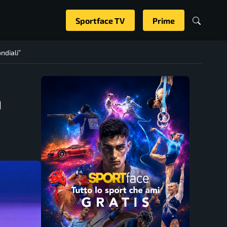
Sportface TV
Prime
ndiali”
h