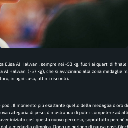
ata Elisa Al Halwani, sempre nei -53 kg, fuori ai quarti di final
ada Al Halwani (-57 kg), che si avvicinano alla zona medaglie
oro, in ogni caso, ottimi riscontri.
tro podi. Il momento più esaltante quello della medaglia d’oro 
nuova categoria di peso, dimostrando di poter competere ad al
 aver iniziato così questo nuovo percorso, soprattutto perché
 dalla medaglia olimpica. Dopo un periodo di pausa post-Gioch