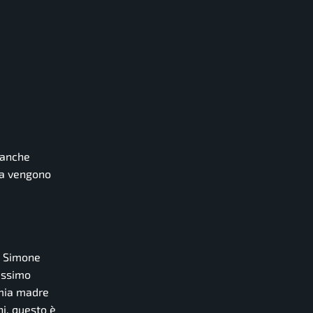
e anche
 ma vengono
di Simone
tissimo
 mia madre
i, questo è