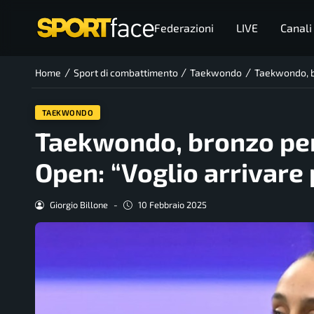
Federazioni
LIVE
Canali
/
/
/
Home
Sport di combattimento
Taekwondo
Taekwondo, br
TAEKWONDO
Taekwondo, bronzo per 
Open: “Voglio arrivare 
Giorgio Billone
-
10 Febbraio 2025