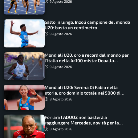
medagliere
9 Agosto 2026
Salto in lungo, Inzoli campione del mondo
U20: basta un centimetro
9 Agosto 2026
Mondiali U20, oro e record del mondo per
l’Italia nella 4×100 mista: Doualla
straordinaria
9 Agosto 2026
Mondiali U20: Serena Di Fabio nella
storia, oro dominio totale nei 5000 di
marcia
8 Agosto 2026
Ferrari: l’ADUO2 non basterà a
raggiungere Mercedes, novità per la
Macarena
8 Agosto 2026