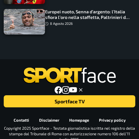
Europei nuoto, Senna d’argento: l’Italia
sfiora l’oro nella staffetta, Paltrinieri da
urlo, il bilancio azzurro
8 Agosto 2026
Sportface TV
Contatti
Disclaimer
Homepage
Privacy policy
Copyright 2025 Sportface - Testata giornalistica iscritta nel registro della
stampa dal Tribunale di Roma con autorizzazione numero 106 dell’11