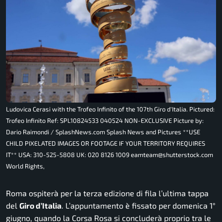
Ludovica Cerasi with the Trofeo Infinito of the 107th Giro d'Italia. Pictured:
Trofeo Infinito Ref: SPL10824533 040524 NON-EXCLUSIVE Picture by:
Dario Raimondi / SplashNews.com Splash News and Pictures **USE
CHILD PIXELATED IMAGES OR FOOTAGE IF YOUR TERRITORY REQUIRES
IT** USA: 310-525-5808 UK: 020 8126 1009 eamteam@shutterstock.com
World Rights,
Roma ospiterà per la terza edizione di fila l’ultima tappa
del
Giro d’Italia
. L’appuntamento è fissato per domenica 1°
giugno, quando la Corsa Rosa si concluderà proprio tra le