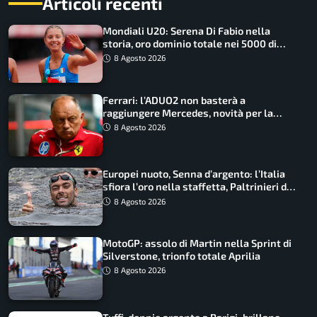
Articoli recenti
Mondiali U20: Serena Di Fabio nella
storia, oro dominio totale nei 5000 di
marcia
8 Agosto 2026
Ferrari: l’ADUO2 non basterà a
raggiungere Mercedes, novità per la
Macarena
8 Agosto 2026
Europei nuoto, Senna d’argento: l’Italia
sfiora l’oro nella staffetta, Paltrinieri da
urlo, il bilancio azzurro
8 Agosto 2026
MotoGP: assolo di Martin nella Sprint di
Silverstone, trionfo totale Aprilia
8 Agosto 2026