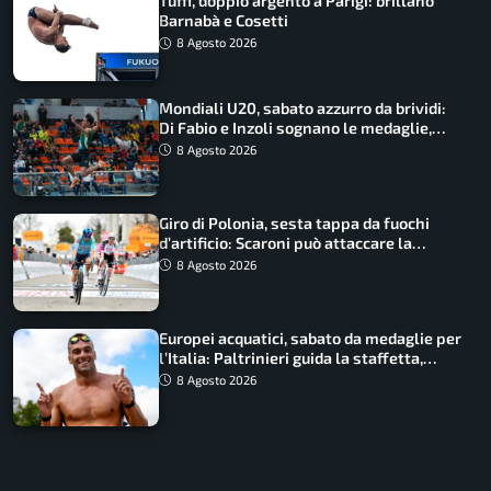
Tuffi, doppio argento a Parigi: brillano
Barnabà e Cosetti
8 Agosto 2026
Mondiali U20, sabato azzurro da brividi:
Di Fabio e Inzoli sognano le medaglie,
Castellani e Succo in finale
8 Agosto 2026
Giro di Polonia, sesta tappa da fuochi
d’artificio: Scaroni può attaccare la
maglia di Lemmen
8 Agosto 2026
Europei acquatici, sabato da medaglie per
l’Italia: Paltrinieri guida la staffetta,
Barnabà sogna l’oro dalle grandi altezze
8 Agosto 2026