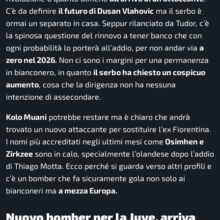
C’è da definire
il futuro di Dusan Vlahovic
ma il serbo è
ormai un separato in casa. Seppur rilanciato da Tudor, c’è
la spinosa questione del rinnovo a tener banco che con
ogni probabilità lo porterà all’addio, per non andar via
a
zero nel 2026.
Non ci sono i margini per una permanenza
in bianconero, in quanto
il serbo ha chiesto un cospicuo
aumento
, cosa che la dirigenza non ha nessuna
intenzione di assecondare.
Kolo Muani
potrebbe restare ma è chiaro che andrà
trovato un nuovo attaccante per sostituire l’ex Fiorentina.
I nomi più accreditati negli ultimi mesi come
Osimhen e
Zirkzee
sono in calo, specialmente l’olandese dopo l’addio
di Thiago Motta. Ecco perché si guarda verso altri profili e
c’è un bomber che fa sicuramente gola non solo ai
bianconeri ma
a mezza Europa.
Nuovo bomber per la Juve, arriva