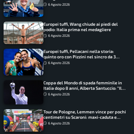
qualità”
6 Agosto 2026
Europei tuffi, Wang chiude ai piedi del
podio: Italia prima nel medagliere
6 Agosto 2026
Europei tuffi, Pellacani nella storia:
quinto oro con Pizzini nel sincro da 3
metri
6 Agosto 2026
Coppa del Mondo di spada femminile in
Italia dopo 8 anni, Alberta Santuccio: “Il
lavoro dà sempre i suoi frutti”
6 Agosto 2026
Tour de Pologne, Lemmen vince per pochi
centimetri su Scaroni: maxi-caduta e
tappa accorciata
6 Agosto 2026