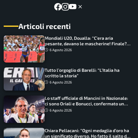
Articoli recenti
Mondiali U20, Doualla: “C’era aria
pesante, davano le mascherine! Finale?
Non ho nulla da perdere”
6 Agosto 2026
Tutto l’orgoglio di Barelli: “L’Italia ha
scritto la storia”
6 Agosto 2026
Lo staff ufficiale di Mancini in Nazionale:
ci sono Oriali e Bonucci, confermato un
ritorno
6 Agosto 2026
Chiara Pellacani: “Ogni medaglia d’oro ha
un significato diverso. Ho fatto il salto di