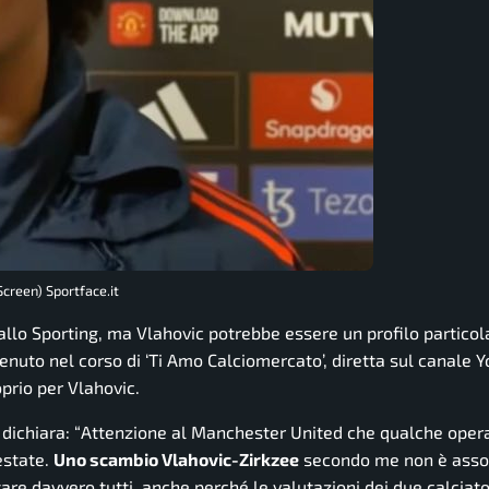
creen) Sportface.it
allo Sporting, ma Vlahovic potrebbe essere un profilo partico
nuto nel corso di ‘Ti Amo Calciomercato’, diretta sul canale Y
prio per Vlahovic.
dichiara: “
Attenzione al Manchester United che qualche opera
estate.
Uno scambio Vlahovic-Zirkzee
secondo me non è ass
re davvero tutti, anche perché le valutazioni dei due calciato