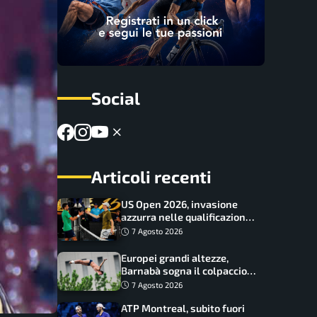
Social
Articoli recenti
US Open 2026, invasione
azzurra nelle qualificazioni:
17 italiani a caccia del main
7 Agosto 2026
draw
Europei grandi altezze,
Barnabà sogna il colpaccio:
è leader a metà gara, Baraldi
7 Agosto 2026
ancora in corsa
ATP Montreal, subito fuori