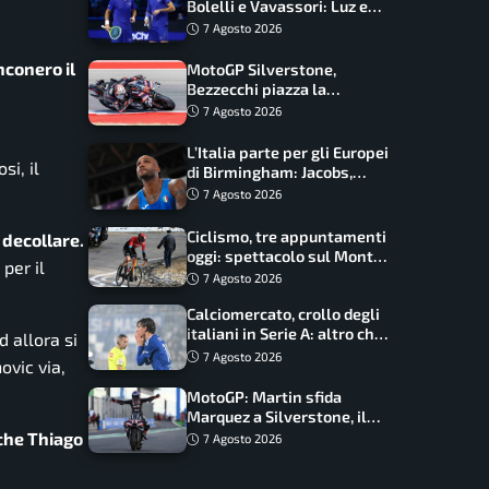
Bolelli e Vavassori: Luz e
Matos fermano gli azzurri
7 Agosto 2026
nconero il
MotoGP Silverstone,
Bezzecchi piazza la
zampata: Aprilia domina,
7 Agosto 2026
Bagnaia costretto al Q1
L’Italia parte per gli Europei
si, il
di Birmingham: Jacobs,
Tamberi e Battocletti
7 Agosto 2026
guidano una spedizione
record
Ciclismo, tre appuntamenti
 decollare.
oggi: spettacolo sul Mont
per il
Ventoux, orari e come
7 Agosto 2026
vederli
Calciomercato, crollo degli
italiani in Serie A: altro che
 allora si
svolta dopo il Mondiale
7 Agosto 2026
ovic via,
MotoGP: Martin sfida
Marquez a Silverstone, il
programma e gli orari
che Thiago
7 Agosto 2026