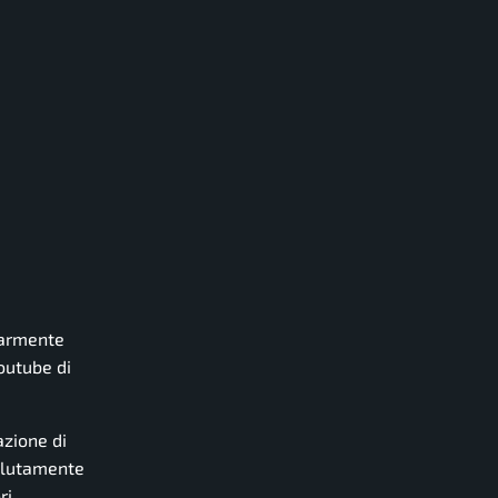
larmente
outube di
zione di
olutamente
ri