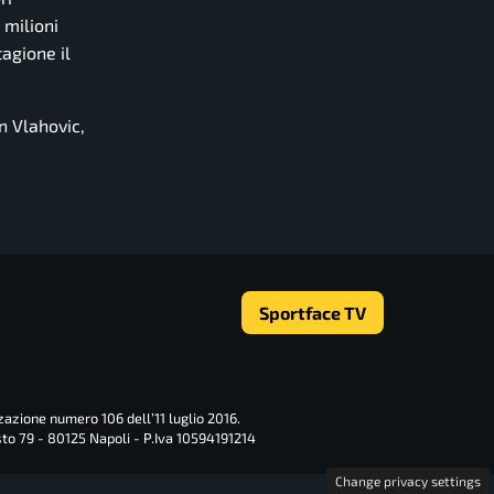
 milioni
tagione il
n Vlahovic,
Sportface TV
zazione numero 106 dell’11 luglio 2016.
sto 79 - 80125 Napoli - P.Iva 10594191214
Change privacy settings