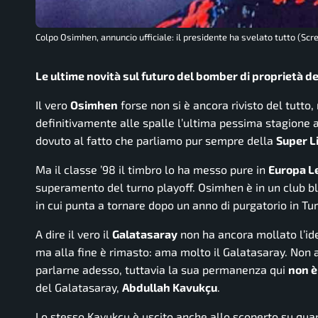
Colpo Osimhen, annuncio ufficiale: il presidente ha svelato tutto (Scre
Le ultime novità sul futuro del bomber di proprietà del
Il vero
Osimhen
forse non si è ancora rivisto del tutto,
definitivamente alle spalle l’ultima pessima stagione 
dovuto al fatto che parliamo pur sempre della
Super L
Ma il classe ’98 il timbro lo ha messo pure in
Europa L
superamento del turno playoff. Osimhen è in un club bl
in cui punta a tornare dopo un anno di purgatorio in Tur
A dire il vero il
Galatasaray
non ha ancora mollato l’idea
ma alla fine è rimasto: ama molto il Galatasaray. Non 
parlarne adesso, tuttavia la sua permanenza qui
non è
del Galatasaray,
Abdullah Kavukçu
.
Lo stesso Kavukçu è uscito anche allo scoperto su quan