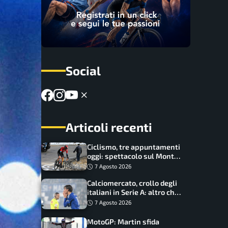
Social
Articoli recenti
Ciclismo, tre appuntamenti
oggi: spettacolo sul Mont
Ventoux, orari e come
7 Agosto 2026
vederli
Calciomercato, crollo degli
italiani in Serie A: altro che
svolta dopo il Mondiale
7 Agosto 2026
MotoGP: Martin sfida