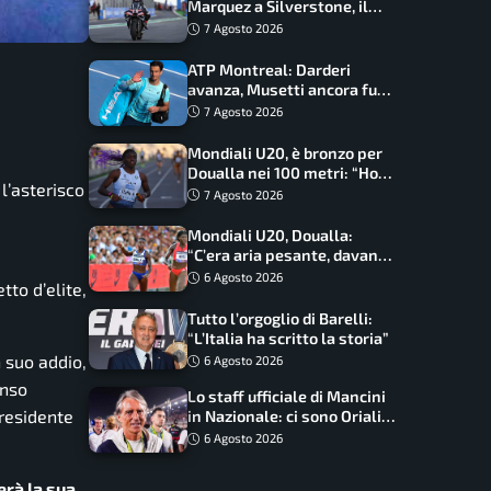
Marquez a Silverstone, il
programma e gli orari
7 Agosto 2026
ATP Montreal: Darderi
avanza, Musetti ancora fuori
con Jodar
7 Agosto 2026
Mondiali U20, è bronzo per
Doualla nei 100 metri: “Ho
l’asterisco
scacciato l’ansia”
7 Agosto 2026
Mondiali U20, Doualla:
“C’era aria pesante, davano
le mascherine! Finale? Non
6 Agosto 2026
to d’elite,
ho nulla da perdere”
Tutto l’orgoglio di Barelli:
“L’Italia ha scritto la storia”
n suo addio,
6 Agosto 2026
enso
Lo staff ufficiale di Mancini
presidente
in Nazionale: ci sono Oriali e
Bonucci, confermato un
6 Agosto 2026
ritorno
erà la sua