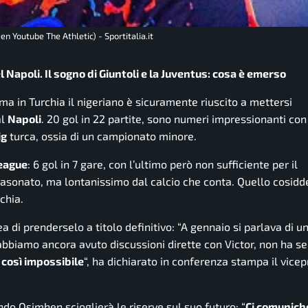
en Youtube The Athletic) - Sportitalia.it
 Napoli. Il sogno di Giuntoli e la Juventus: cosa è emerso
 ma in Turchia il nigeriano è sicuramente riuscito a mettersi
al
Napoli
. 20 gol in 22 partite, sono numeri impressionanti con 
ig
turca, ossia di un campionato minore.
eague
: 6 gol in 7 gare, con l’ultimo però non sufficiente per il
asonato, ma lontanissimo dal calcio che conta. Quello cosiddet
chia.
 di prenderselo a titolo definitivo: “A gennaio si parlava di u
abbiamo ancora avuto discussioni dirette con Victor, non ha s
 così impossibile
“, ha dichiarato in conferenza stampa il vice
do Osimhen scioglierà le riserve sul suo futuro: “
Ci comunich