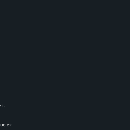
 il
suo ex