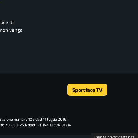
e
lice di
 non venga
Sportface TV
zazione numero 106 dell’11 luglio 2016.
sto 79 - 80125 Napoli - P.Iva 10594191214
Change privacy settings