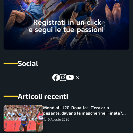
Social
Articoli recenti
Mondiali U20, Doualla: “C’era aria
pesante, davano le mascherine! Finale?
Non ho nulla da perdere”
6 Agosto 2026