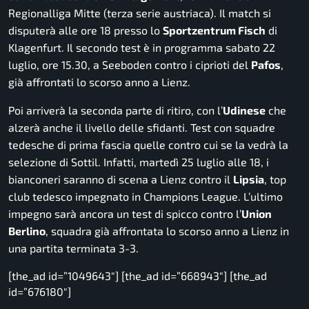
Regionalliga Mitte (terza serie austriaca). Il match si
disputerà alle ore 18 presso lo
Sportzentrum Fisch
di
Klagenfurt. Il secondo test è in programma sabato 22
luglio, ore 15.30, a Seeboden contro i ciprioti del
Pafos
,
già affrontati lo scorso anno a Lienz.
Poi arriverà la seconda parte di ritiro, con l’
Udinese
che
alzerà anche il livello delle sfidanti. Test con squadre
tedesche di prima fascia quelle contro cui se la vedrà la
selezione di Sottil. Infatti, martedì 25 luglio alle 18, i
bianconeri saranno di scena a Lienz contro il
Lipsia
, top
club tedesco impegnato in Champions League. L’ultimo
impegno sarà ancora un test di spicco contro l’
Union
Berlino
, squadra già affrontata lo scorso anno a Lienz in
una partita terminata 3-3.
[the_ad id=”1049643″] [the_ad id=”668943″] [the_ad
id=”676180″]