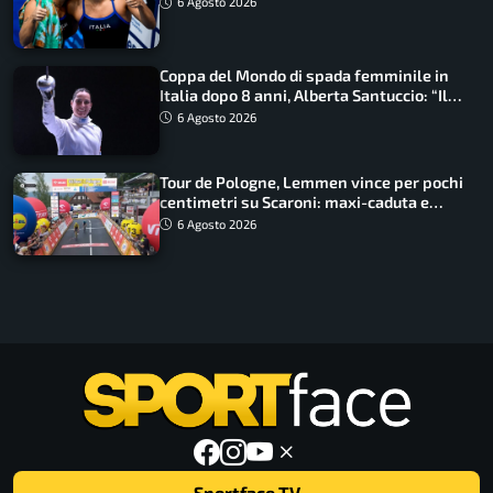
6 Agosto 2026
Coppa del Mondo di spada femminile in
Italia dopo 8 anni, Alberta Santuccio: “Il
lavoro dà sempre i suoi frutti”
6 Agosto 2026
Tour de Pologne, Lemmen vince per pochi
centimetri su Scaroni: maxi-caduta e
tappa accorciata
6 Agosto 2026
Sportface TV