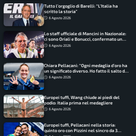
Tutto l’orgoglio di Barelli: “L’Italia ha
scritto la storia”
6 Agosto 2026
Lo staff ufficiale di Mancini in Nazionale:
ci sono Oriali e Bonucci, confermato un
ritorno
6 Agosto 2026
Chiara Pellacani: “Ogni medaglia d’oro ha
un significato diverso. Ho fatto il salto di
qualità”
6 Agosto 2026
Europei tuffi, Wang chiude ai piedi del
podio: Italia prima nel medagliere
6 Agosto 2026
Europei tuffi, Pellacani nella storia:
quinto oro con Pizzini nel sincro da 3
metri