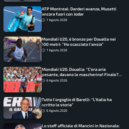
ATP Montreal: Darderi avanza, Musetti
ancora fuori con Jodar
7 Agosto 2026
Mondiali U20, è bronzo per Doualla nei
100 metri: “Ho scacciato l’ansia”
7 Agosto 2026
Mondiali U20, Doualla: “C’era aria
pesante, davano le mascherine! Finale?
Non ho nulla da perdere”
6 Agosto 2026
Tutto l’orgoglio di Barelli: “L’Italia ha
scritto la storia”
6 Agosto 2026
Lo staff ufficiale di Mancini in Nazionale: