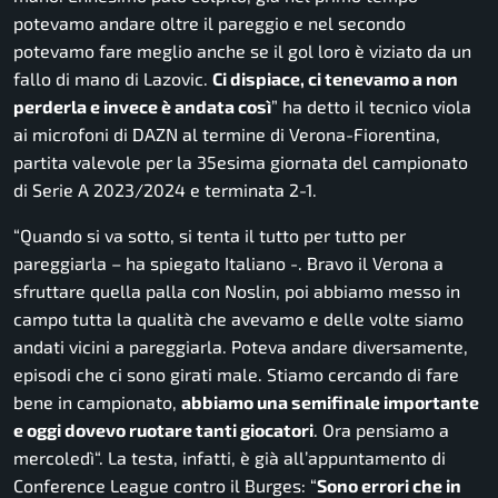
potevamo andare oltre il pareggio e nel secondo
potevamo fare meglio anche se il gol loro è viziato da un
fallo di mano di Lazovic.
Ci dispiace, ci tenevamo a non
perderla e invece è andata così
” ha detto il tecnico viola
ai microfoni di
DAZN
al termine di Verona-Fiorentina,
partita valevole per la 35esima giornata del campionato
di Serie A 2023/2024 e terminata 2-1.
“
Quando si va sotto, si tenta il tutto per tutto per
pareggiarla
– ha spiegato Italiano -.
Bravo il Verona a
sfruttare quella palla con Noslin, poi abbiamo messo in
campo tutta la qualità che avevamo e delle volte siamo
andati vicini a pareggiarla. Poteva andare diversamente,
episodi che ci sono girati male. Stiamo cercando di fare
bene in campionato,
abbiamo una semifinale importante
e oggi dovevo ruotare tanti giocatori
. Ora pensiamo a
mercoledì
“. La testa, infatti, è già all’appuntamento di
Conference League contro il Burges: “
Sono errori che in