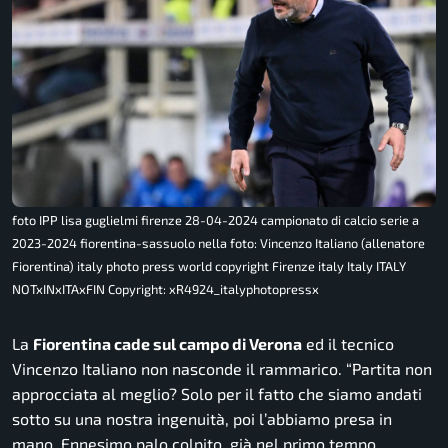
foto IPP lisa guglielmi firenze 28-04-2024 campionato di calcio serie a
2023-2024 fiorentina-sassuolo nella foto: Vincenzo Italiano (allenatore
Fiorentina) italy photo press world copyright Firenze italy Italy ITALY
NOTxINxITAxFIN Copyright: xR4924_italyphotopressx
La
Fiorentina cade sul campo di Verona
ed il tecnico
Vincenzo Italiano non nasconde il rammarico. “
Partita non
approcciata al meglio? Solo per il fatto che siamo andati
sotto su una nostra ingenuità, poi l’abbiamo presa in
mano. Ennesimo palo colpito, già nel primo tempo