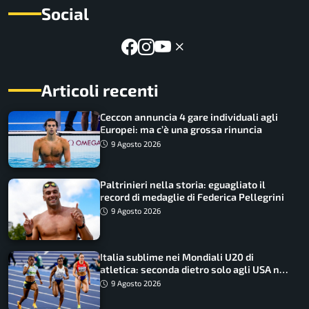
Social
Articoli recenti
Ceccon annuncia 4 gare individuali agli
Europei: ma c’è una grossa rinuncia
9 Agosto 2026
Paltrinieri nella storia: eguagliato il
record di medaglie di Federica Pellegrini
9 Agosto 2026
Italia sublime nei Mondiali U20 di
atletica: seconda dietro solo agli USA nel
medagliere
9 Agosto 2026