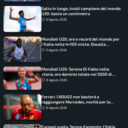
Salto in lungo, Inzoli campione del mondo
U20: basta un centimetro
9 Agosto 2026
Mondiali U20, oro e record del mondo per
l’Italia nella 4×100 mista: Doualla
straordinaria
9 Agosto 2026
Mondiali U20: Serena Di Fabio nella
storia, oro dominio totale nei 5000 di
marcia
8 Agosto 2026
Ferrari: l’ADUO2 non basterà a
raggiungere Mercedes, novità per la
Macarena
8 Agosto 2026
Europei nuoto, Senna d’argento: l’Italia