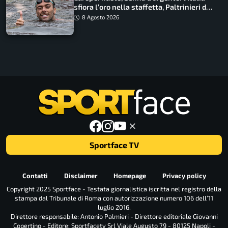
sfiora l’oro nella staffetta, Paltrinieri da
urlo, il bilancio azzurro
8 Agosto 2026
Sportface TV
Contatti
Disclaimer
Homepage
Privacy policy
Copyright 2025 Sportface - Testata giornalistica iscritta nel registro della
stampa dal Tribunale di Roma con autorizzazione numero 106 dell’11
luglio 2016.
Direttore responsabile: Antonio Palmieri - Direttore editoriale Giovanni
Copertino - Editore: Sportfacetv Srl Viale Augusto 79 - 80125 Napoli -