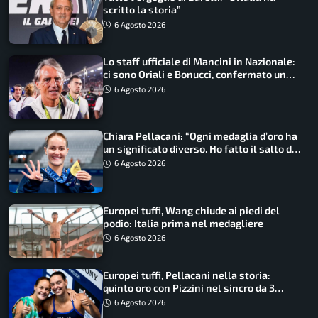
scritto la storia”
6 Agosto 2026
Lo staff ufficiale di Mancini in Nazionale:
ci sono Oriali e Bonucci, confermato un
ritorno
6 Agosto 2026
Chiara Pellacani: “Ogni medaglia d’oro ha
un significato diverso. Ho fatto il salto di
qualità”
6 Agosto 2026
Europei tuffi, Wang chiude ai piedi del
podio: Italia prima nel medagliere
6 Agosto 2026
Europei tuffi, Pellacani nella storia:
quinto oro con Pizzini nel sincro da 3
metri
6 Agosto 2026