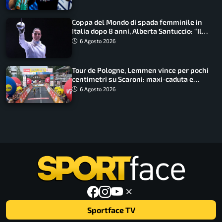
Coppa del Mondo di spada femminile in
Italia dopo 8 anni, Alberta Santuccio: “Il
lavoro dà sempre i suoi frutti”
6 Agosto 2026
Tour de Pologne, Lemmen vince per pochi
centimetri su Scaroni: maxi-caduta e
tappa accorciata
6 Agosto 2026
Sportface TV