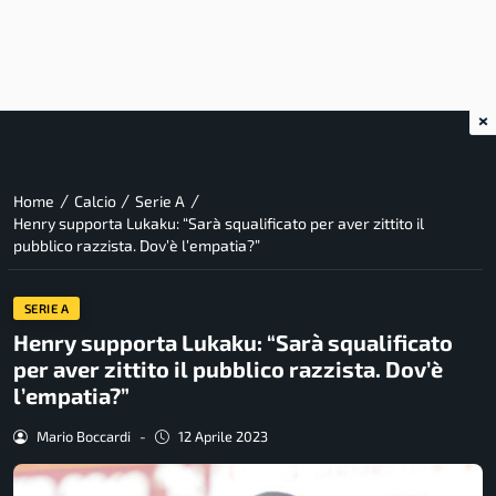
×
/
/
/
Home
Calcio
Serie A
Henry supporta Lukaku: “Sarà squalificato per aver zittito il
pubblico razzista. Dov’è l’empatia?”
SERIE A
Henry supporta Lukaku: “Sarà squalificato
per aver zittito il pubblico razzista. Dov’è
l’empatia?”
Mario Boccardi
-
12 Aprile 2023