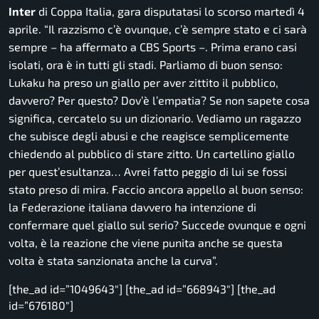
Inter
di Coppa Italia, gara disputatasi lo scorso martedì 4
aprile.
“Il razzismo c’è ovunque, c’è sempre stato e ci sarà
sempre
– ha affermato a CBS Sports –
. Prima erano casi
isolati, ora è in tutti gli stadi. Parliamo di buon senso:
Lukaku ha preso un giallo per aver zittito il pubblico,
davvero? Per questo? Dov’è l’empatia? Se non sapete cosa
significa, cercatelo su un dizionario. Vediamo un ragazzo
che subisce degli abusi e che reagisce semplicemente
chiedendo al pubblico di stare zitto. Un cartellino giallo
per quest’esultanza… Avrei fatto peggio di lui se fossi
stato preso di mira. Faccio ancora appello al buon senso:
la Federazione italiana davvero ha intenzione di
confermare quel giallo sul serio? Succede ovunque e ogni
volta, è la reazione che viene punita anche se questa
volta è stata sanzionata anche la curva”.
[the_ad id=”1049643″] [the_ad id=”668943″] [the_ad
id=”676180″]