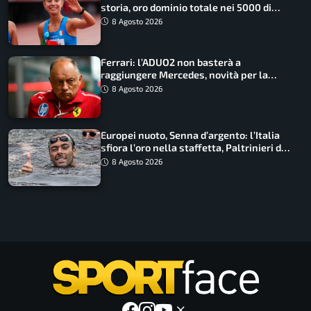
storia, oro dominio totale nei 5000 di
marcia
8 Agosto 2026
Ferrari: l’ADUO2 non basterà a
raggiungere Mercedes, novità per la
Macarena
8 Agosto 2026
Europei nuoto, Senna d’argento: l’Italia
sfiora l’oro nella staffetta, Paltrinieri da
urlo, il bilancio azzurro
8 Agosto 2026