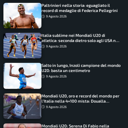
Paltrinieri nella storia: eguagliato il
record di medaglie di Federica Pellegrini
9 Agosto 2026
Italia sublime nei Mondiali U20 di
atletica: seconda dietro solo agli USA nel
medagliere
9 Agosto 2026
Salto in lungo, Inzoli campione del mondo
U20: basta un centimetro
9 Agosto 2026
Mondiali U20, oro e record del mondo per
l’Italia nella 4×100 mista: Doualla
straordinaria
9 Agosto 2026
Mondiali U20: Serena Di Fabio nella