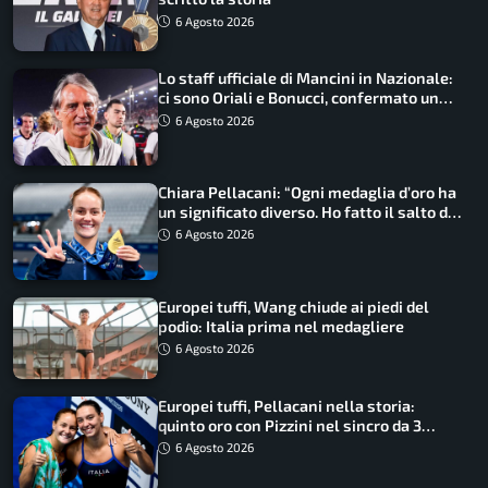
6 Agosto 2026
Lo staff ufficiale di Mancini in Nazionale:
ci sono Oriali e Bonucci, confermato un
ritorno
6 Agosto 2026
Chiara Pellacani: “Ogni medaglia d’oro ha
un significato diverso. Ho fatto il salto di
qualità”
6 Agosto 2026
Europei tuffi, Wang chiude ai piedi del
podio: Italia prima nel medagliere
6 Agosto 2026
Europei tuffi, Pellacani nella storia:
quinto oro con Pizzini nel sincro da 3
metri
6 Agosto 2026