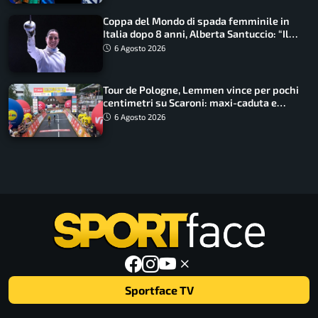
Coppa del Mondo di spada femminile in
Italia dopo 8 anni, Alberta Santuccio: “Il
lavoro dà sempre i suoi frutti”
6 Agosto 2026
Tour de Pologne, Lemmen vince per pochi
centimetri su Scaroni: maxi-caduta e
tappa accorciata
6 Agosto 2026
Sportface TV