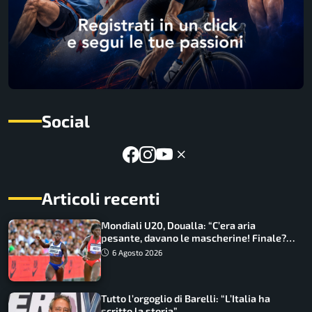
Social
Articoli recenti
Mondiali U20, Doualla: “C’era aria
pesante, davano le mascherine! Finale?
Non ho nulla da perdere”
6 Agosto 2026
Tutto l’orgoglio di Barelli: “L’Italia ha
scritto la storia”