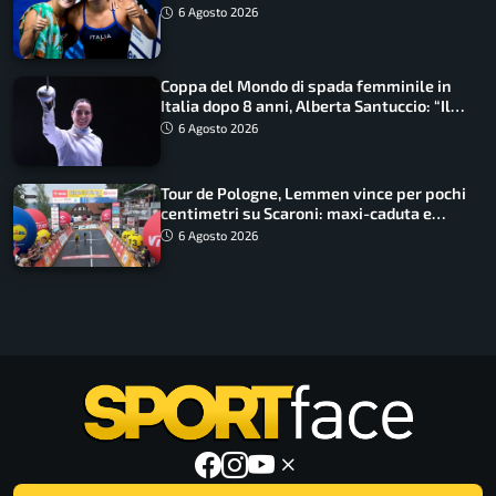
metri
6 Agosto 2026
Coppa del Mondo di spada femminile in
Italia dopo 8 anni, Alberta Santuccio: “Il
lavoro dà sempre i suoi frutti”
6 Agosto 2026
Tour de Pologne, Lemmen vince per pochi
centimetri su Scaroni: maxi-caduta e
tappa accorciata
6 Agosto 2026