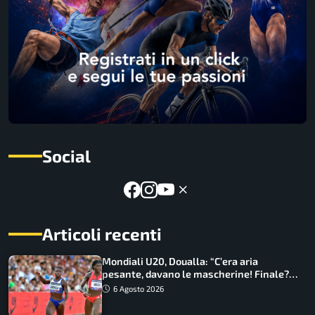
Social
Articoli recenti
Mondiali U20, Doualla: “C’era aria
pesante, davano le mascherine! Finale?
Non ho nulla da perdere”
6 Agosto 2026