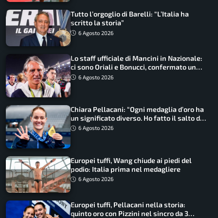
Tutto l’orgoglio di Barelli: “L’Italia ha
scritto la storia”
6 Agosto 2026
Lo staff ufficiale di Mancini in Nazionale:
ci sono Oriali e Bonucci, confermato un
ritorno
6 Agosto 2026
Chiara Pellacani: “Ogni medaglia d’oro ha
un significato diverso. Ho fatto il salto di
qualità”
6 Agosto 2026
Europei tuffi, Wang chiude ai piedi del
podio: Italia prima nel medagliere
6 Agosto 2026
Europei tuffi, Pellacani nella storia:
quinto oro con Pizzini nel sincro da 3