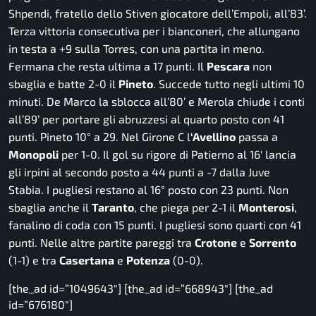
Shpendi, fratello dello Stiven giocatore dell’Empoli, all’83’.
Terza vittoria consecutiva per i bianconeri, che allungano
in testa a +9 sulla Torres, con una partita in meno.
Fermana che resta ultima a 17 punti. Il
Pescara
non
sbaglia e batte 2-0 il
Pineto
. Succede tutto negli ultimi 10
minuti. De Marco la sblocca all’80’ e Merola chiude i conti
all’89’ per portare gli abruzzesi al quarto posto con 41
punti. Pineto 10° a 29. Nel Girone C l
‘Avellino
passa a
Monopoli
per 1-0. Il gol su rigore di Patierno al 16′ lancia
gli irpini al secondo posto a 44 punti a -7 dalla Juve
Stabia. I pugliesi restano al 16° posto con 23 punti. Non
sbaglia anche il
Taranto
, che piega per 2-1 il
Monterosi
,
fanalino di coda con 15 punti. I pugliesi sono quarti con 41
punti. Nelle altre partite pareggi tra
Crotone
e
Sorrento
(1-1) e tra
Casertana
e
Potenza
(0-0).
[the_ad id=”1049643″] [the_ad id=”668943″] [the_ad
id=”676180″]