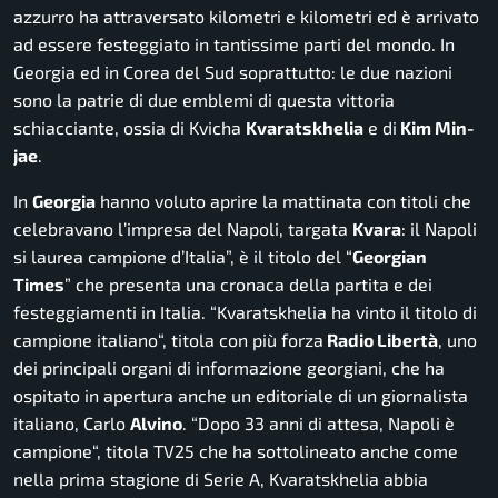
azzurro ha attraversato kilometri e kilometri ed è arrivato
ad essere festeggiato in tantissime parti del mondo. In
Georgia ed in Corea del Sud soprattutto: le due nazioni
sono la patrie di due emblemi di questa vittoria
schiacciante, ossia di Kvicha
Kvaratskhelia
e di
Kim Min-
jae
.
In
Georgia
hanno voluto aprire la mattinata con titoli che
celebravano l’impresa del Napoli, targata
Kvara
: il Napoli
si laurea campione d’Italia”, è il titolo del “
Georgian
Times
” che presenta una cronaca della partita e dei
festeggiamenti in Italia. “
Kvaratskhelia ha vinto il titolo di
campione italiano
“, titola con più forza
Radio Libertà
, uno
dei principali organi di informazione georgiani, che ha
ospitato in apertura anche un editoriale di un giornalista
italiano, Carlo
Alvino
. “
Dopo 33 anni di attesa, Napoli è
campione
“, titola TV25 che ha sottolineato anche come
nella prima stagione di Serie A, Kvaratskhelia abbia