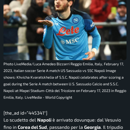
Photo LiveMedia/Luca Amedeo Bizzarri Reggio Emilia, Italy, February 17,
2023, italian soccer Serie A match US Sassuolo vs SSC Napoli Image
shows: Khvicha Kvaratskhelia of S.S.C. Napoli celebrates after scoring a
goal during the Serie A match between U.S. Sassuolo Calcio and S.S.C.
Napoli at Mapei Stadium-Città del Tricolore on February 17, 2023 in Reggio
Emilia, Italy. LiveMedia - World Copyright
[the_ad id=”445341″]
Lo scudetto del
Napoli
è arrivato dovunque: dal Vesuvio
fino in
Corea del Sud
, passando per la
Georgia
. Il tripudio