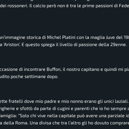
 rossoneri. Il calcio però non è tra le prime passioni di Fede
’immagine storica di Michel Platini con la maglia Juve del 1
‘Ariston’. E questo spiega il livello di passione della 29enne.
casione di incontrare Buffon, il nostro capitano e quindi mi p
audito poche settimane dopo.
tte fratelli dove mio padre e mio nonno erano gli unici laziali
ngherie e sfottò da parte di cugini e parenti che io ho sempre
famiglia:
“Solo chi vive nella capitale può avere una parziale i
isa della Roma. Una divisa che tra l’altro gli ho dovuto comprar