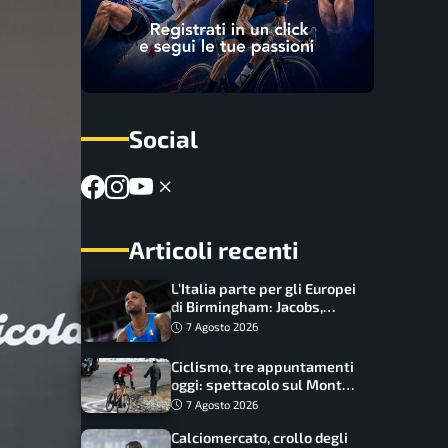
Social
Articoli recenti
L’Italia parte per gli Europei
di Birmingham: Jacobs,
Tamberi e Battocletti
7 Agosto 2026
guidano una spedizione
record
Ciclismo, tre appuntamenti
oggi: spettacolo sul Mont
Ventoux, orari e come
7 Agosto 2026
vederli
Calciomercato, crollo degli