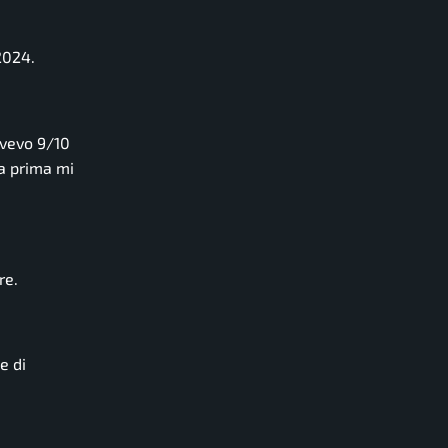
2024.
avevo 9/10
ra prima mi
re.
e di