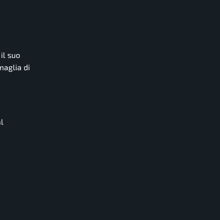
il suo
maglia di
al