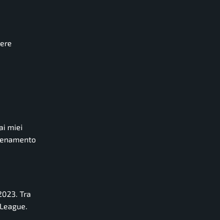
nere
ai miei
llenamento
2023. Tra
 League.