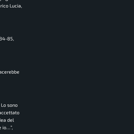
rico Lucia,
984-85,
iacerebbe
. Lo sono
 accettato
dea del
e io…”,