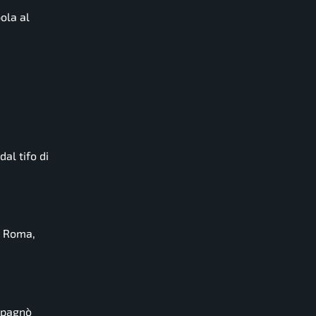
ola al
al tifo di
a Roma,
ompagnò