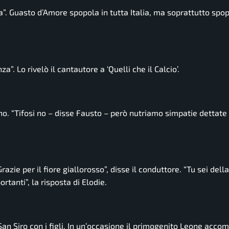
a”. Guasto d’Amore spopola in tutta Italia, ma soprattutto spop
”. Lo rivelò il cantautore a ‘Quelli che il Calcio’.
no.
“Tifosi no
– disse Fausto –
però nutriamo simpatie dettate d
Grazie per il fiore giallorosso”,
disse il conduttore.
“Tu sei dell
ortanti”,
la risposta di Elodie.
 San Siro con i figli. In un’occasione il primogenito Leone acc