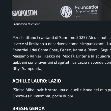
Francesca Michielin
Per chi tifano i cantanti di Sanremo 2025? Alcuni noti,
invece si limitano a descriversi come ‘simpatizzanti’. L
Zanardelli dei Coma Cose, Fedez, Irama e Rkomi. Seguo
Massimo Ranieri, Kekko dei Modà). L’Inter è la squadra
Gabbani sono juventini sfegatati. La Lazio risponde con
Olly (Sampdoria).
ACHILLE LAURO: LAZIO
“
Sinisa Mihajlovic è stata una di quelle icone del mio p
Sportweek. Insomma, pochi dubbi.
BRESH: GENOA