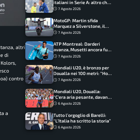
italiani in Serie A: altro che
svolta dopo il Mondiale
7 Agosto 2026
MotoGP: Martin sfida
Marquez a Silverstone, il
programma e gli orari
7 Agosto 2026
ATP Montreal: Darderi
tanza, altri
avanza, Musetti ancora fuori
e di
con Jodar
7 Agosto 2026
 Kolors,
Mondiali U20, è bronzo per
esco
Doualla nei 100 metri: “Ho
noa) contro
scacciato l’ansia”
7 Agosto 2026
Mondiali U20, Doualla:
“C’era aria pesante, davano
le mascherine! Finale? Non
6 Agosto 2026
ho nulla da perdere”
ta a
Tutto l’orgoglio di Barelli:
“L’Italia ha scritto la storia”
6 Agosto 2026