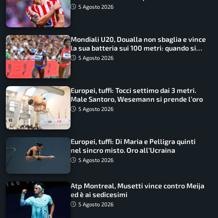
5 Agosto 2026
Mondiali U20, Doualla non sbaglia e vince
la sua batteria sui 100 metri: quando si
disputano le finali
5 Agosto 2026
Europei, tuffi: Tocci settimo dai 3 metri.
Male Santoro, Wesemann si prende l’oro
5 Agosto 2026
Europei, tuffi: Di Maria e Pelligra quinti
nel sincro misto. Oro all’Ucraina
5 Agosto 2026
Atp Montreal, Musetti vince contro Meija
ed è ai sedicesimi
5 Agosto 2026