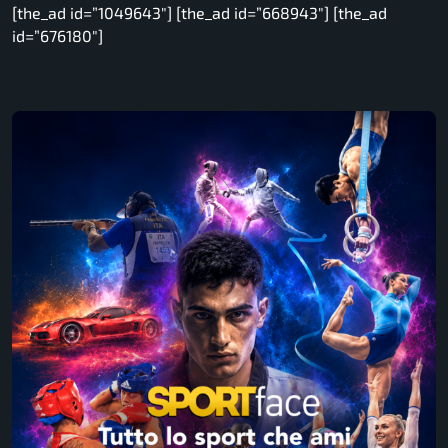
[the_ad id=”1049643″] [the_ad id=”668943″] [the_ad
id=”676180″]