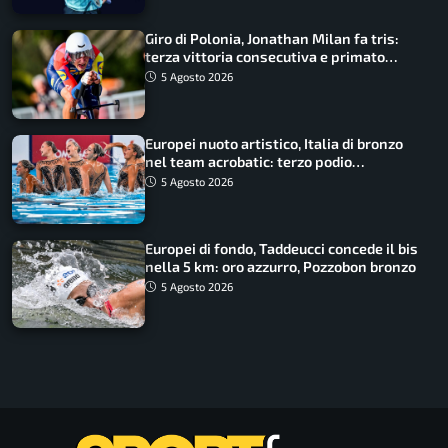
Giro di Polonia, Jonathan Milan fa tris:
terza vittoria consecutiva e primato
rafforzato
5 Agosto 2026
Europei nuoto artistico, Italia di bronzo
nel team acrobatic: terzo podio
consecutivo
5 Agosto 2026
Europei di fondo, Taddeucci concede il bis
nella 5 km: oro azzurro, Pozzobon bronzo
5 Agosto 2026