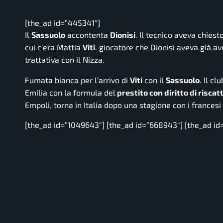
[the_ad id=”445341″]
Il
Sassuolo
accontenta
Dionisi
. Il tecnico aveva chies
cui c’era Mattia
Viti
. giocatore che Dionisi aveva già a
trattativa con il Nizza.
Fumata bianca per l’arrivo di
Viti
con il
Sassuolo
. Il c
Emilia con la formula del
prestito con diritto di riscat
Empoli, torna in Italia dopo una stagione con i frances
[the_ad id=”1049643″] [the_ad id=”668943″] [the_ad id