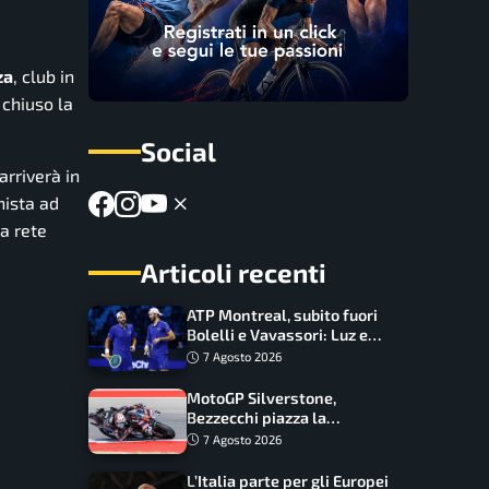
za
, club in
 chiuso la
Social
arriverà in
nista ad
na rete
Articoli recenti
ATP Montreal, subito fuori
Bolelli e Vavassori: Luz e
Matos fermano gli azzurri
7 Agosto 2026
MotoGP Silverstone,
Bezzecchi piazza la
zampata: Aprilia domina,
7 Agosto 2026
Bagnaia costretto al Q1
L’Italia parte per gli Europei