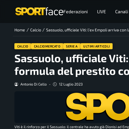
Federazioni
LIVE
Canali
/
/
Home
Calcio
Sassuolo, ufficiale Viti: l’ex Empoli arriva con 
CALCIO
CALCIOMERCATO
SERIE A
ULTIMI ARTICOLI
Sassuolo, ufficiale Viti
formula del prestito con
Antonio Di Cello
-
12 Luglio 2023
Viti è il rinforzo per il Sassuolo: il centrale ha avuto già Dionisi ad Emp