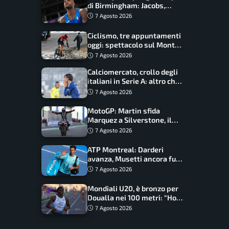
di Birmingham: Jacobs,
Tamberi e Battocletti
7 Agosto 2026
guidano una spedizione
record
Ciclismo, tre appuntamenti
oggi: spettacolo sul Mont
Ventoux, orari e come
7 Agosto 2026
vederli
Calciomercato, crollo degli
italiani in Serie A: altro che
svolta dopo il Mondiale
7 Agosto 2026
MotoGP: Martin sfida
Marquez a Silverstone, il
programma e gli orari
7 Agosto 2026
ATP Montreal: Darderi
avanza, Musetti ancora fuori
con Jodar
7 Agosto 2026
Mondiali U20, è bronzo per
Doualla nei 100 metri: “Ho
scacciato l’ansia”
7 Agosto 2026