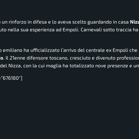
to un rinforzo in difesa e lo aveva scelto guardando in casa
Niz
vuto nella sua esperienza ad Empoli. Carnevali sotto traccia ha
lub emiliano ha ufficializzato l’arrivo del centrale ex Empoli che 
to
. Il 21enne difensore toscano, cresciuto e divenuto professio
i del Nizza, con la cui maglia ha totalizzato nove presenze e u
=”676180″]