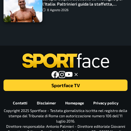
l’Italia: Paltrinieri guida la staffetta,
Barnabà sogna l’oro dalle grandi altezze
8 Agosto 2026
Sportface TV
Contatti
Disclaimer
Homepage
Privacy policy
Copyright 2025 Sportface - Testata giornalistica iscritta nel registro della
stampa dal Tribunale di Roma con autorizzazione numero 106 dell’11
luglio 2016.
Direttore responsabile: Antonio Palmieri - Direttore editoriale Giovanni