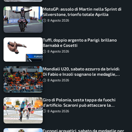
MotoGP: assolo di Martin nella Sprint di
Silverstone, trionfo totale Aprilia
8 Agosto 2026
Tuffi, doppio argento a Parigi: brillano
Barnabà e Cosetti
8 Agosto 2026
Mondiali U20, sabato azzurro da brividi:
Di Fabio e Inzoli sognano le medaglie,
Castellani e Succo in finale
8 Agosto 2026
Giro di Polonia, sesta tappa da fuochi
d’artificio: Scaroni può attaccare la
maglia di Lemmen
8 Agosto 2026
Europei acquatici, sabato da medaglie per