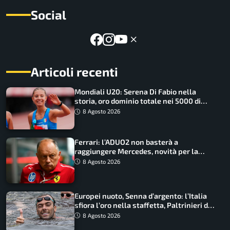
Social
Articoli recenti
Mondiali U20: Serena Di Fabio nella
storia, oro dominio totale nei 5000 di
marcia
8 Agosto 2026
Ferrari: l’ADUO2 non basterà a
raggiungere Mercedes, novità per la
Macarena
8 Agosto 2026
Europei nuoto, Senna d’argento: l’Italia
sfiora l’oro nella staffetta, Paltrinieri da
urlo, il bilancio azzurro
8 Agosto 2026