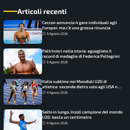
Articoli recenti
Ceccon annuncia 4 gare individuali agli
Europei: ma c’è una grossa rinuncia
9 Agosto 2026
Paltrinieri nella storia: eguagliato il
record di medaglie di Federica Pellegrini
9 Agosto 2026
Italia sublime nei Mondiali U20 di
atletica: seconda dietro solo agli USA nel
medagliere
9 Agosto 2026
Salto in lungo, Inzoli campione del mondo
U20: basta un centimetro
9 Agosto 2026