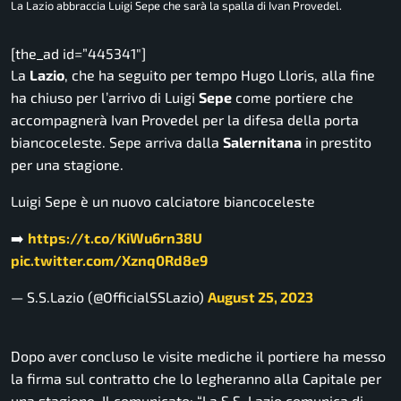
La Lazio abbraccia Luigi Sepe che sarà la spalla di Ivan Provedel.
[the_ad id=”445341″]
La
Lazio
, che ha seguito per tempo Hugo Lloris, alla fine
ha chiuso per l’arrivo di Luigi
Sepe
come portiere che
accompagnerà Ivan Provedel per la difesa della porta
biancoceleste. Sepe arriva dalla
Salernitana
in prestito
per una stagione.
Luigi Sepe è un nuovo calciatore biancoceleste
➡️
https://t.co/KiWu6rn38U
pic.twitter.com/Xznq0Rd8e9
— S.S.Lazio (@OfficialSSLazio)
August 25, 2023
Dopo aver concluso le visite mediche il portiere ha messo
la firma sul contratto che lo legheranno alla Capitale per
una stagione. Il comunicato: “
La S.S. Lazio comunica di