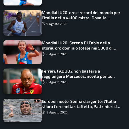
Mondiali U20, oro e record del mondo per
l’Italia nella 4×100 mista: Doualla
straordinaria
9 Agosto 2026
Mondiali U20: Serena Di Fabio nella
storia, oro dominio totale nei 5000 di
marcia
8 Agosto 2026
Ferrari: l’ADUO2 non basterà a
raggiungere Mercedes, novità per la
Macarena
8 Agosto 2026
Europei nuoto, Senna d’argento: l’Italia
sfiora l’oro nella staffetta, Paltrinieri da
urlo, il bilancio azzurro
8 Agosto 2026