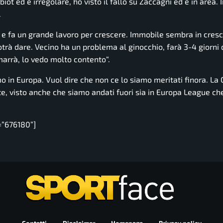
abiot ed è irregolare, ho visto il fallo su Zaccagni ed è in area. I
.
 e fa un grande lavoro per crescere. Immobile sembra in cresci
rà dare. Vecino ha un problema al ginocchio, farà 3-4 giorni d
marrà, lo vedo molto contento
“.
mo in Europa. Vuol dire che non ce lo siamo meritati finora. L
e, visto anche che siamo andati fuori sia in Europa League che
=”676180”]
Contatti
Disclaimer
Homepage
Privacy policy