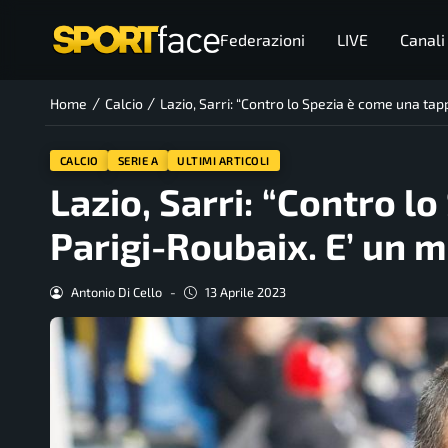
Federazioni
LIVE
Canali
/
/
Home
Calcio
Lazio, Sarri: “Contro lo Spezia è come una ta
CALCIO
SERIE A
ULTIMI ARTICOLI
Lazio, Sarri: “Contro l
Parigi-Roubaix. E’ un 
Antonio Di Cello
-
13 Aprile 2023