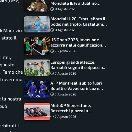
arri (Lazio)
Mondiale IBF: a Dublino
serve l’impresa nella tana
8 Agosto 2026
del lupo
Mondiali U20, Crotti sfiora il
podio nel triplo: Castellani
da record, Succo in finale
di Maurizio
8 Agosto 2026
stato il
US Open 2026, invasione
azzurra nelle qualificazioni:
17 italiani a caccia del main
7 Agosto 2026
draw
Inter,
Europei grandi altezze,
r queste
Barnabà sogna il colpaccio:
o. Temo che
è leader a metà gara, Baraldi
7 Agosto 2026
ancora in corsa
i troveremo
ATP Montreal, subito fuori
Bolelli e Vavassori: Luz e
Matos fermano gli azzurri
7 Agosto 2026
e la nostra
MotoGP Silverstone,
 può
Bezzecchi piazza la
zampata: Aprilia domina,
7 Agosto 2026
Bagnaia costretto al Q1
bitrali. I