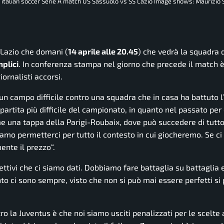
, italian soccer Serie A match US Sassuolo vs SS Lazio Image shows: Maurizio S
e Lazio che domani (
14 aprile alle 20.45
) che vedrà la squadra 
plici
. In conferenza stampa nel giorno che precede il match è 
iornalisti accorsi.
n campo difficile contro una squadra che in casa ha battuto l’
a partita più difficile del campionato, in quanto nel passato pe
e una tappa della Parigi-Roubaix, dove può succedere di tutt
amo permetterci per tutto il contesto in cui giocheremo. Se c
ente il prezzo
“.
ettivi che ci siamo dati. Dobbiamo fare battaglia su battaglia 
to ci sono sempre, visto che non si può mai essere perfetti si
ro la Juventus è che noi siamo usciti penalizzati per le scelte ar