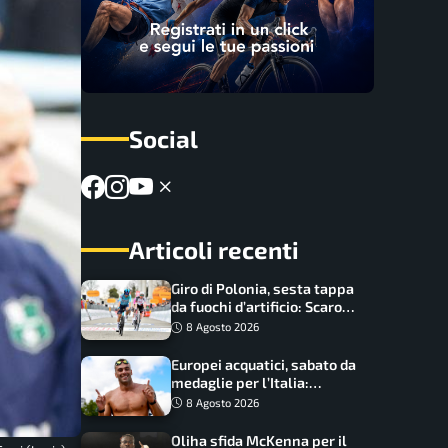
Social
Articoli recenti
Giro di Polonia, sesta tappa
da fuochi d’artificio: Scaroni
può attaccare la maglia di
8 Agosto 2026
Lemmen
Europei acquatici, sabato da
medaglie per l’Italia:
Paltrinieri guida la staffetta,
8 Agosto 2026
Barnabà sogna l’oro dalle
grandi altezze
Oliha sfida McKenna per il