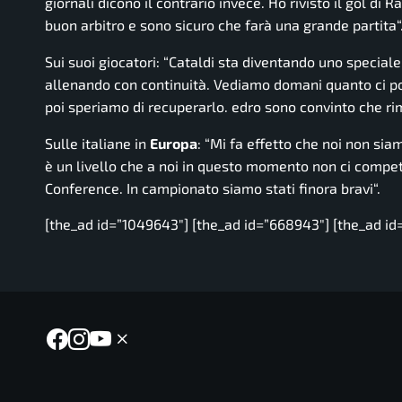
giornali dicono il contrario invece. Ho rivisto il gol di R
buon arbitro e sono sicuro che farà una grande partita
“
Sui suoi giocatori: “
Cataldi sta diventando uno speciale
allenando con continuità. Vediamo domani quanto ci pot
poi speriamo di recuperarlo. edro sono convinto che ri
Sulle italiane in
Europa
: “
Mi fa effetto che noi non sia
è un livello che a noi in questo momento non ci compet
Conference. In campionato siamo stati finora bravi
“.
[the_ad id=”1049643″] [the_ad id=”668943″] [the_ad id