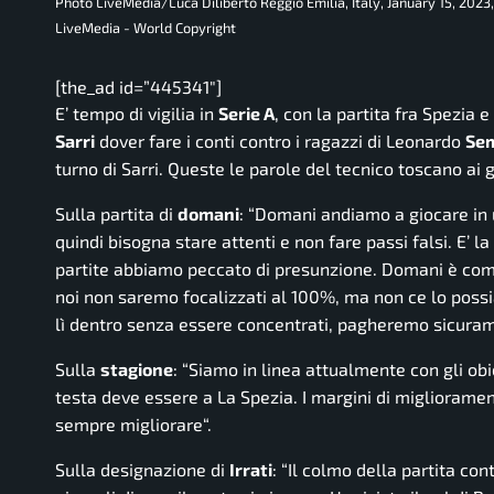
Photo LiveMedia/Luca Diliberto Reggio Emilia, Italy, January 15, 2023
LiveMedia - World Copyright
[the_ad id=”445341″]
E’ tempo di vigilia in
Serie A
, con la partita fra Spezia 
Sarri
dover fare i conti contro i ragazzi di Leonardo
Sem
turno di Sarri. Queste le parole del tecnico toscano ai g
Sulla partita di
domani
: “
Domani andiamo a giocare in u
quindi bisogna stare attenti e non fare passi falsi. E’ l
partite abbiamo peccato di presunzione. Domani è com
noi non saremo focalizzati al 100%, ma non ce lo possi
lì dentro senza essere concentrati, pagheremo sicuram
Sulla
stagione
: “
Siamo in linea attualmente con gli obi
testa deve essere a La Spezia. I margini di miglioramen
sempre migliorare
“.
Sulla designazione di
Irrati
: “
Il colmo della partita cont