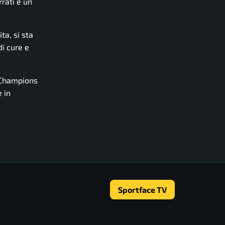
rrati è un
ta, si sta
i cure e
a Champions
 in
Sportface TV