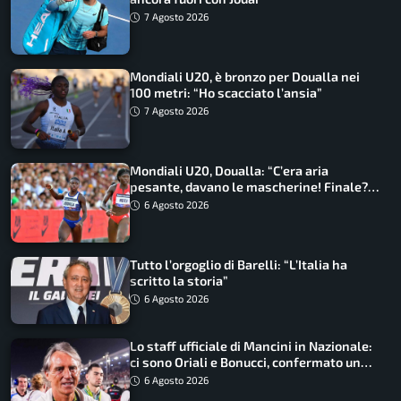
7 Agosto 2026
Mondiali U20, è bronzo per Doualla nei
100 metri: “Ho scacciato l’ansia”
7 Agosto 2026
Mondiali U20, Doualla: “C’era aria
pesante, davano le mascherine! Finale?
Non ho nulla da perdere”
6 Agosto 2026
Tutto l’orgoglio di Barelli: “L’Italia ha
scritto la storia”
6 Agosto 2026
Lo staff ufficiale di Mancini in Nazionale:
ci sono Oriali e Bonucci, confermato un
ritorno
6 Agosto 2026