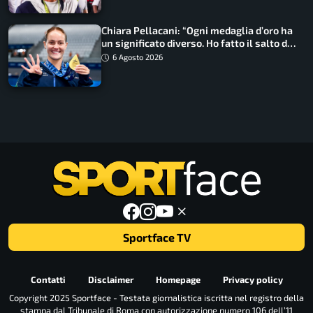
Chiara Pellacani: “Ogni medaglia d’oro ha
un significato diverso. Ho fatto il salto di
qualità”
6 Agosto 2026
Sportface TV
Contatti
Disclaimer
Homepage
Privacy policy
Copyright 2025 Sportface - Testata giornalistica iscritta nel registro della
stampa dal Tribunale di Roma con autorizzazione numero 106 dell’11