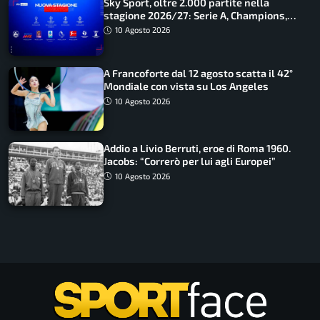
Sky Sport, oltre 2.000 partite nella
stagione 2026/27: Serie A, Champions,
Premier e tutte le novità
10 Agosto 2026
A Francoforte dal 12 agosto scatta il 42°
Mondiale con vista su Los Angeles
10 Agosto 2026
Addio a Livio Berruti, eroe di Roma 1960.
Jacobs: “Correrò per lui agli Europei”
10 Agosto 2026