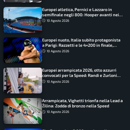
Europei atletica, Pernici e Lazzaro in
semifinale negli 800: Hooper avanti nei
100, fuori Tecuceanu
10 Agosto 2026
Europei nuoto, Italia subito protagonista
a Parigi: Razzetti e le 4×200 in finale,
Quadarella domina gli 800
10 Agosto 2026
Europei arrampicata 2026, otto azzurri
convocati per la Speed: Randi e Zurloni
guidano l’Italia
10 Agosto 2026
Arrampicata, Vighetti trionfa nella Lead a
Žilina: Zodda di bronzo nella Speed
10 Agosto 2026