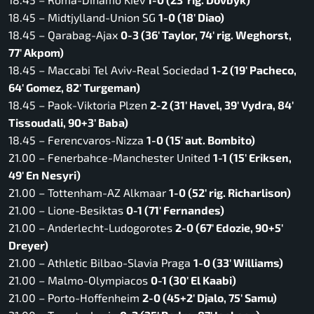
18.45 – Midtjylland-Union SG
1-0 (18′ Diao)
18.45 – Qarabag-Ajax
0-3 (36′ Taylor, 74′ rig. Weghorst,
77′ Akpom)
18.45 – Maccabi Tel Aviv-Real Sociedad
1-2 (19′ Pacheco,
64′ Gomez, 82′ Turgeman)
18.45 – Paok-Viktoria Plzen
2-2 (31′ Havel, 39′ Vydra, 84′
Tissoudali, 90+3′ Baba)
18.45 – Ferencvaros-Nizza
1-0 (15′ aut. Bombito)
21.00 – Fenerbahce-Manchester United
1-1 (15′ Eriksen,
49′ En Nesyri)
21.00 – Tottenham-AZ Alkmaar
1-0 (52′ rig. Richarlison)
21.00 – Lione-Besiktas
0-1 (71′ Fernandes)
21.00 – Anderlecht-Ludogorotes
2-0 (67′ Edozie, 90+5′
Dreyer)
21.00 – Athletic Bilbao-Slavia Praga
1-0 (33′ Williams)
21.00 – Malmo-Olympiacos
0-1 (30′ El Kaabi)
21.00 – Porto-Hoffenheim
2-0 (45+2′ Djalo, 75′ Samu)