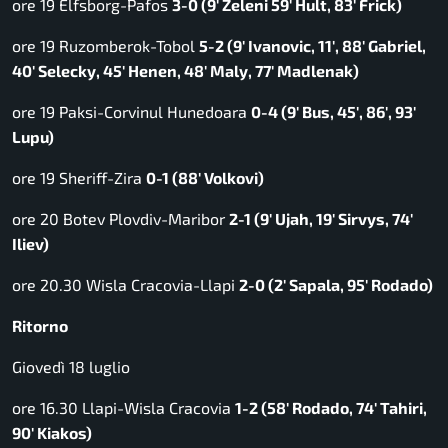
ore 19 Elfsborg-Pafos
3-0 (9′ Zeleni 59′ Hult, 83′ Frick)
ore 19 Ruzomberok-Tobol
5-2 (9′ Ivanovic, 11′, 88′ Gabriel,
40′ Selecky, 45′ Henen, 48′ Maly, 77′ Madlenak)
ore 19 Paksi-Corvinul Hunedoara
0-4 (9′ Bus, 45′, 86′, 93′
Lupu)
ore 19 Sheriff-Zira
0-1 (88′ Volkovi)
ore 20 Botev Plovdiv-Maribor
2-1 (9′ Ujah, 19′ Sirvys, 74′
Iliev)
ore 20.30 Wisla Cracovia-Llapi
2-0 (2′ Sapala, 95′ Rodado)
Ritorno
Giovedì 18 luglio
ore 16.30 Llapi-Wisla Cracovia
1-2 (58′ Rodado, 74′ Tahiri,
90′ Kiakos)