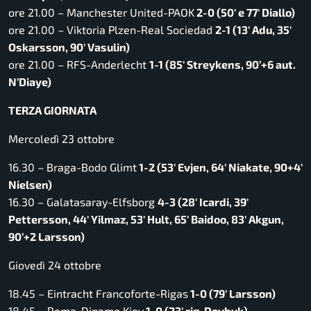
ore 21.00 – Manchester United-PAOK
2-0 (50′ e 77′ Diallo)
ore 21.00 – Viktoria Plzen-Real Sociedad
2-1 (13′ Adu, 35′
Oskarsson, 90′ Vasulin)
ore 21.00 – RFS-Anderlecht
1-1 (85′ Streykens, 90’+6 aut.
N’Diaye)
TERZA GIORNATA
Mercoledì 23 ottobre
16.30 – Braga-Bodo Glimt
1-2 (53′ Evjen, 64′ Niakate, 90+4′
Nielsen)
16.30 – Galatasaray-Elfsborg
4-3 (28′ Icardi, 39′
Pettersson, 44′ Yilmaz, 53′ Hult, 65′ Baidoo, 83′ Akgun,
90’+2 Larsson)
Giovedì 24 ottobre
18.45 – Eintracht Francoforte-Rigas
1-0 (79′ Larsson)
18.45 – Roma-Dinamo Kiev
1-0 (23′ rig. Dovbyk)