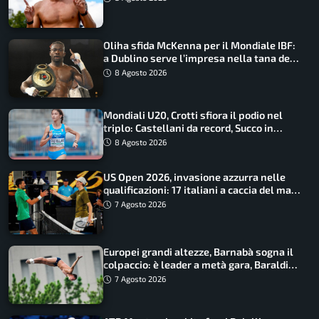
Oliha sfida McKenna per il Mondiale IBF:
a Dublino serve l’impresa nella tana del
lupo
8 Agosto 2026
Mondiali U20, Crotti sfiora il podio nel
triplo: Castellani da record, Succo in
finale
8 Agosto 2026
US Open 2026, invasione azzurra nelle
qualificazioni: 17 italiani a caccia del main
draw
7 Agosto 2026
Europei grandi altezze, Barnabà sogna il
colpaccio: è leader a metà gara, Baraldi
ancora in corsa
7 Agosto 2026