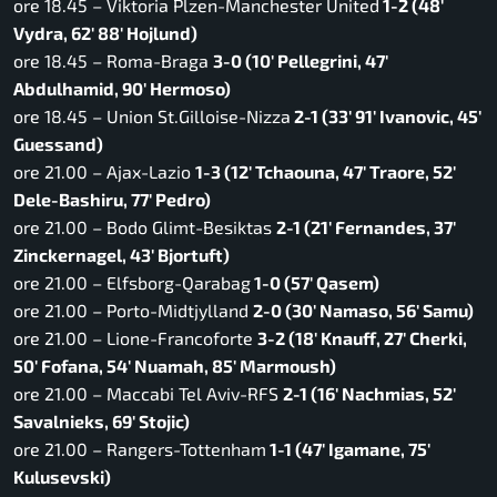
ore 18.45 – Viktoria Plzen-Manchester United
1-2 (48′
Vydra, 62′ 88′ Hojlund)
ore 18.45 – Roma-Braga
3-0 (10′ Pellegrini, 47′
Abdulhamid, 90′ Hermoso)
ore 18.45 – Union St.Gilloise-Nizza
2-1 (33′ 91′ Ivanovic, 45′
Guessand)
ore 21.00 – Ajax-Lazio
1-3 (12′ Tchaouna, 47′ Traore, 52′
Dele-Bashiru, 77′ Pedro)
ore 21.00 – Bodo Glimt-Besiktas
2-1 (21′ Fernandes, 37′
Zinckernagel, 43′ Bjortuft)
ore 21.00 – Elfsborg-Qarabag
1-0 (57′ Qasem)
ore 21.00 – Porto-Midtjylland
2-0 (30′ Namaso, 56′ Samu)
ore 21.00 – Lione-Francoforte
3-2 (18′ Knauff, 27′ Cherki,
50′ Fofana, 54′ Nuamah, 85′ Marmoush)
ore 21.00 – Maccabi Tel Aviv-RFS
2-1 (16′ Nachmias, 52′
Savalnieks, 69′ Stojic)
ore 21.00 – Rangers-Tottenham
1-1 (47′ Igamane, 75′
Kulusevski)