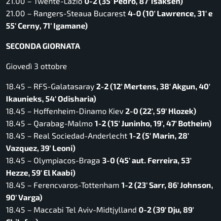
21.00 – Twente-Lazio
0-2 (35′ Pedro, 87′ Isaksen)
21.00 – Rangers-Steaua Bucarest
4-0 (10′ Lawrence, 31′ e
55′ Cerny, 71′ Igamane)
SECONDA GIORNATA
Giovedì 3 ottobre
18.45 – RFS-Galatasaray
2-2 (12′ Mertens, 38′ Akgun, 40′
Ikaunieks, 54′ Odisharia)
18.45 – Hoffenheim-Dinamo Kiev
2-0 (22′, 59′ Hlozek)
18.45 – Qarabag-Malmo
1-2 (15′ Juninho, 19′, 47′ Botheim)
18.45 – Real Sociedad-Anderlecht
1-2 (5′ Marin, 28′
Vazquez, 39′ Leoni)
18.45 – Olympiacos-Braga
3-0 (45′ aut. Ferreira, 53′
Hezze, 59′ El Kaabi)
18.45 – Ferencvaros-Tottenham
1-2 (23′ Sarr, 86′ Johnson,
90′ Varga)
18.45 – Maccabi Tel Aviv-Midtjylland
0-2 (39′ Dju, 89′