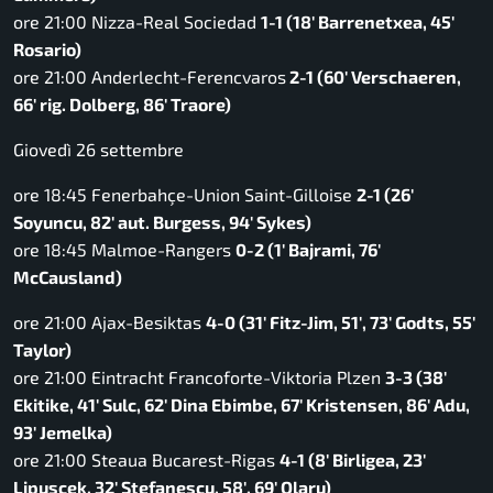
ore 21:00 Nizza-Real Sociedad
1-1 (18′ Barrenetxea, 45′
Rosario)
ore 21:00 Anderlecht-Ferencvaros
2-1 (60′ Verschaeren,
66′ rig. Dolberg, 86′ Traore)
Giovedì 26 settembre
ore 18:45 Fenerbahçe-Union Saint-Gilloise
2-1 (26′
Soyuncu, 82′ aut. Burgess, 94′ Sykes)
ore 18:45 Malmoe-Rangers
0-2 (1′ Bajrami, 76′
McCausland)
ore 21:00 Ajax-Besiktas
4-0 (31′ Fitz-Jim, 51′, 73′ Godts, 55′
Taylor)
ore 21:00 Eintracht Francoforte-Viktoria Plzen
3-3 (38′
Ekitike, 41′ Sulc, 62′ Dina Ebimbe, 67′ Kristensen, 86′ Adu,
93′ Jemelka)
ore 21:00 Steaua Bucarest-Rigas
4-1 (8′ Birligea, 23′
Lipuscek, 32′ Stefanescu, 58′, 69′ Olaru)