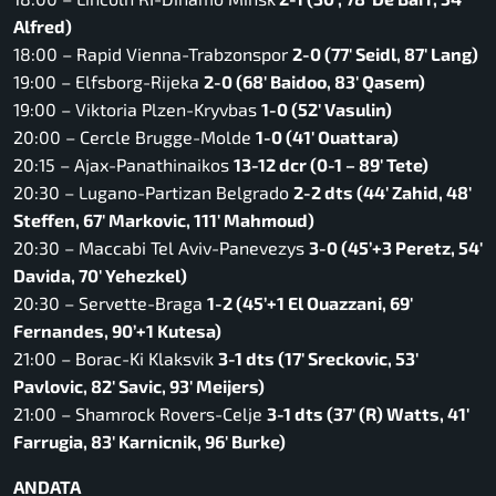
Alfred)
18:00 – Rapid Vienna-Trabzonspor
2-0 (77′ Seidl, 87′ Lang)
19:00 – Elfsborg-Rijeka
2-0 (68′ Baidoo, 83′ Qasem)
19:00 – Viktoria Plzen-Kryvbas
1-0 (52′ Vasulin)
20:00 – Cercle Brugge-Molde
1-0 (41′ Ouattara)
20:15 – Ajax-Panathinaikos
13-12 dcr (0-1 – 89′ Tete)
20:30 – Lugano-Partizan Belgrado
2-2 dts (44′ Zahid, 48′
Steffen, 67′ Markovic, 111′ Mahmoud)
20:30 – Maccabi Tel Aviv-Panevezys
3-0 (45’+3 Peretz, 54′
Davida, 70′ Yehezkel)
20:30 – Servette-Braga
1-2 (45’+1 El Ouazzani, 69′
Fernandes, 90’+1 Kutesa)
21:00 – Borac-Ki Klaksvik
3-1 dts (17′ Sreckovic, 53′
Pavlovic, 82′ Savic, 93′ Meijers)
21:00 – Shamrock Rovers-Celje
3-1 dts (37′ (R) Watts, 41′
Farrugia, 83′ Karnicnik, 96′ Burke)
ANDATA