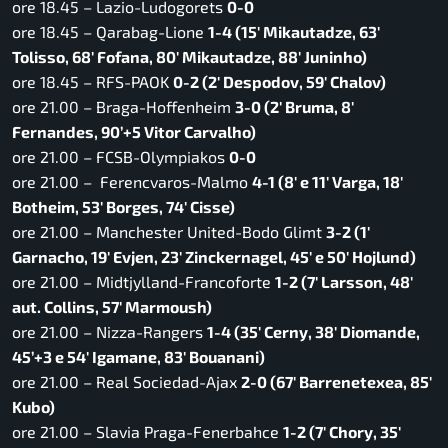
ore 18.45 – Lazio-Ludogorets
0-0
ore 18.45 – Qarabag-Lione
1-4 (15′ Mikautadze, 63′
Tolisso, 68′ Fofana, 80′ Mikautadze, 88′ Juninho)
ore 18.45 – RFS-PAOK
0-2 (2′ Despodov, 59′ Chalov)
ore 21.00 – Braga-Hoffenheim
3-0 (2′ Bruma, 8′
Fernandes, 90’+5 Vitor Carvalho)
ore 21.00 – FCSB-Olympiakos
0-0
ore 21.00 – Ferencvaros-Malmo
4-1 (8′ e 11′ Varga, 18′
Botheim, 53′ Borges, 74′ Cisse)
ore 21.00 – Manchester United-Bodo Glimt
3-2 (1′
Garnacho, 19′ Evjen, 23′ Zinckernagel, 45′ e 50′ Hojlund)
ore 21.00 – Midtjylland-Francoforte
1-2 (7′ Larsson, 48′
aut. Collins, 57′ Marmoush)
ore 21.00 – Nizza-Rangers
1-4 (35′ Cerny, 38′ Diomande,
45’+3 e 54′ Igamane, 83′ Bouanani)
ore 21.00 – Real Sociedad-Ajax
2-0 (67′ Barrenetexea, 85′
Kubo)
ore 21.00 – Slavia Praga-Fenerbahce
1-2 (7′ Chory, 35′