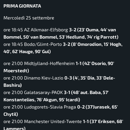
PRIMA GIORNATA
Mercoledì 25 settembre
ore 18:45 AZ Alkmaar-Elfsborg
3-2 (23′ Ouma, 44′ van
Bommel, 50′ van Bommel, 53′ Hedlund, 74′ rig Parrott)
ore 18:45 Bodø/Glimt-Porto
3-2 (8′ Omorodion, 15′ Hogh,
40′, 62′ Hauge, 90′ Gul)
ore 21:00 Midtjylland-Hoffenheim
1-1 (42′ Osorio, 90′
Moerstedt)
ore 21:00 Dinamo Kiev-Lazio
0-3 (4′, 35′ Dia, 33′ Dele-
Bashiru)
ore 21:00 Galatasaray-PAOK
3-1 (48′ aut. Baba, 57′
Konstantelias, 76′ Akgun, 95′ Icardi)
ore 21:00 Ludogorets-Slavia Praga
0-2 (37’Jurasek, 65′
Chytil)
ore 21:00 Manchester United-Twente
1-1 (37′ Eriksen, 68′
Lammers)