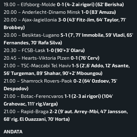
19.00 – Elfsborg-Molde
0-1 (4-2 ai rigori) (62′ Berisha)
20.00 – Anderlecht-Dinamo Minsk
1-0 (83′ Amuzu)
20.00 – Ajax-Jagiellonia
3-0 (43′ Fitz-Jim, 64′ Taylor, 71′
Brobbey)
20.00 – Besiktas-Lugano
5-1 (7′, 71′ Immobile, 59′ Vladi, 65′
Fernandes, 70′ Rafa Silva)
20.30 – FCSB-Lask
1-0 (90’+3′ Olaru)
20.45 – Hearts-Viktoria Plzen
0-1 (76′ Cerv)
21.00 – TSC-Maccabi Tel Haviv
1-5 (2′,6′ Addo, 12′ Asante,
56′ Turgeman, 89′ Shahar, 90’+2′ Mboungou)
21.00 – Shamrock Rovers-Paok
0-2 (64′ Ozdoev, 75′
Despodov)
21.00 – Botac-Ferencvaros
1-1 (2-3 ai rigori) (104′
Grahovac, 111′ rig.Varga)
21.00 – Rapid-Braga
2-2 (9′ aut. Arrey-Mbi, 47′ Jansson,
68′ rig. El Ouazzani, 70′ Horta)
ANDATA