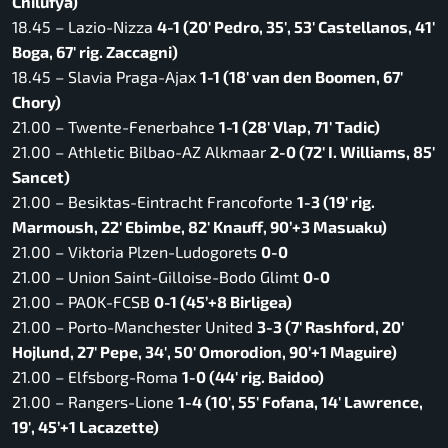
Chilufya)
18.45 – Lazio-Nizza
4-1 (20′ Pedro, 35′, 53′ Castellanos, 41′
Boga, 67′ rig. Zaccagni)
18.45 – Slavia Praga-Ajax
1-1 (18′ van den Boomen, 67′
Chory)
21.00 – Twente-Fenerbahce
1-1 (28′ Vlap, 71′ Tadic)
21.00 – Athletic Bilbao-AZ Alkmaar
2-0 (72′ I. Williams, 85′
Sancet)
21.00 – Besiktas-Eintracht Francoforte
1-3
(19′ rig.
Marmoush, 22′ Ebimbe, 82′ Knauff, 90’+3 Masuaku)
21.00 – Viktoria Plzen-Ludogorets
0-0
21.00 – Union Saint-Gilloise-Bodo Glimt
0-0
21.00 – PAOK-FCSB
0-1 (45’+8 Birligea)
21.00 – Porto-Manchester United
3-3 (7′ Rashford, 20′
Hojlund, 27′ Pepe, 34′, 50′ Omorodion, 90’+1 Maguire)
21.00 – Elfsborg-Roma
1-0 (44′ rig. Baidoo)
21.00 – Rangers-Lione
1-4 (10′, 55′ Fofana, 14′ Lawrence,
19′, 45’+1 Lacazette)