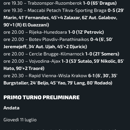
ore 19.30 – Trabzonspor-Ruzomberok
1-0 (65′ Dragus)
ore 19.30 – Maccabi Petach Tikva-Sporting Braga
0-5 (29′
Marin, 41′ Fernandes, 45’+4 Zalazar, 62′ Aut. Galabov,
90’+1 (R) El Ouazzani)
ore 20.00 – Rijeka-Hunedoara
1-0 (12′ Petrovic)
ore 20.00 – Botev Plovdiv-Panathinaikos
0-4 (6′, 50′
Jeremejeff, 34′ Aut. Ujah, 45’+2 Djuricic)
ore 20.00 – Cercle Brugge-Kilmarnock
1-0 (21′ Somers)
ore 20.00 – Vojvodina-Ajax
1-3 (53′ Sutalo, 59′ Nikolic, 85′
Hato, 90’+2 Traoré)
ore 20.30 – Rapid Vienna-Wisla Krakow
6-1 (6′, 30′, 35′
Burgstaller, 24′ Beljo, 45′ Yao, 79′ Lang, 80′ Rodado)
PRIMO TURNO PRELIMINARE
Andata
Giovedì 11 luglio