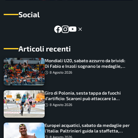
Social
Articoli recenti
Mondiali U20, sabato azzurro da brividi:
Di Fabio e Inzoli sognano le medaglie,
Castellani e Succo in finale
8 Agosto 2026
Giro di Polonia, sesta tappa da fuochi
d’artificio: Scaroni può attaccare la
maglia di Lemmen
8 Agosto 2026
Europei acquatici, sabato da medaglie per
l’Italia: Paltrinieri guida la staffetta,
Barnabà sogna l’oro dalle grandi altezze
8 Agosto 2026