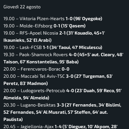
Giovedì 22 agosto
19.00 – Viktoria Plzen-Hearts
1-0 (96′ Oyegoke)
19.00 – Molde-Elfsborg
0-1 (15′ Qasem)
19.00 – RFS-Apoel Nicosia
2-1 (31′ Kouadio, 45+1′
Ikaunieks, 52′ El Arabi)
19.00 – Lask-FCSB
1-1 (34′ Taoui, 47′ Miculescu)
19.30 – Paok-Shamrock Rovers
4-0 (45+5′ aut. Cleary, 48′
Taison, 67′ Konstantelias, 95′ Baba)
20.00 – Ferencvaros-Borac
0-0
20.00 – Maccabi Tel Aviv-TSC
3-0 (27′ Turgeman, 63′
Peretz, 83′ Madmon)
20.00 – Ludogorets-Petrocub
4-0 (23′ Duah, 59′ Reco, 91′
Almeida, 94′ Almeida)
20.30 – Lugano-Besiktas
3-3 (21′ Fernandes, 34′ Bislimi,
52′ Fernandes, 54′ Al Musrati, 57′ Steffen, 64′ aut.
Paulista)
20.45 – Jagiellonia-Ajax
1-4 (5′ Dieguez, 10′ Akpom, 28′