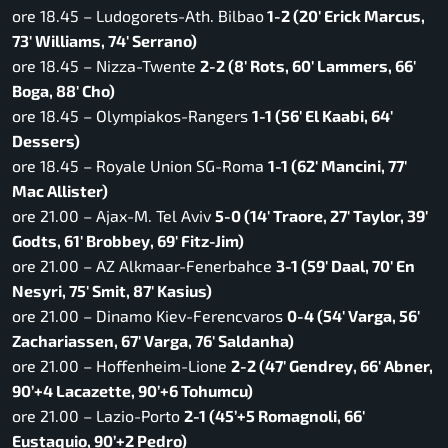
ore 18.45 – Ludogorets-Ath. Bilbao
1-2 (20′ Erick Marcus,
73′ Williams, 74′ Serrano)
ore 18.45 – Nizza-Twente
2-2 (8′ Rots, 60′ Lammers, 66′
Boga, 88′ Cho)
ore 18.45 – Olympiakos-Rangers
1-1 (56′ El Kaabi, 64′
Dessers)
ore 18.45 – Royale Union SG-Roma
1-1 (62′ Mancini, 77′
Mac Allister)
ore 21.00 – Ajax-M. Tel Aviv
5-0 (14′ Traore, 27′ Taylor, 39′
Godts, 61′ Brobbey, 69′ Fitz-Jim)
ore 21.00 – AZ Alkmaar-Fenerbahce
3-1 (59′ Daal, 70′ En
Nesyri, 75′ Smit, 87′ Kasius)
ore 21.00 – Dinamo Kiev-Ferencvaros
0-4 (54′ Varga, 56′
Zachariassen, 67′ Varga, 76′ Saldanha)
ore 21.00 – Hoffenheim-Lione
2-2 (47′ Gendrey, 66′ Abner,
90’+4 Lacazette, 90’+6 Tohumcu)
ore 21.00 – Lazio-Porto
2-1 (45’+5 Romagnoli, 66′
Eustaquio, 90’+2 Pedro)