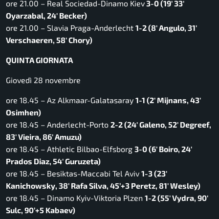
ore 21.00 – Real Sociedad-Dinamo Kiev
3-0 (19′ 33′
Oyarzabal, 24′ Becker)
ore 21.00 – Slavia Praga-Anderlecht
1-2 (8′ Angulo, 31′
Verschaeren, 58′ Chory)
QUINTA GIORNATA
Giovedì 28 novembre
ore 18.45 – Az Alkmaar-Galatasaray
1-1 (2′ Mijnans, 43′
Osimhen)
ore 18.45 – Anderlecht-Porto
2-2 (24′ Galeno, 52′ Degreef,
83′ Vieira, 86′ Amuzu)
ore 18.45 – Athletic Bilbao-Elfsborg
3-0 (6′ Boiro, 24′
Prados Diaz, 54′ Guruzeta)
ore 18.45 – Besiktas-Maccabi Tel Aviv
1-3 (23′
Kanichowsky, 38′ Rafa Silva, 45’+3 Peretz, 81′ Wesley)
ore 18.45 – Dinamo Kyiv-Viktoria Plzen
1-2 (55′ Vydra, 90′
Sulc, 90’+5 Kabaev)