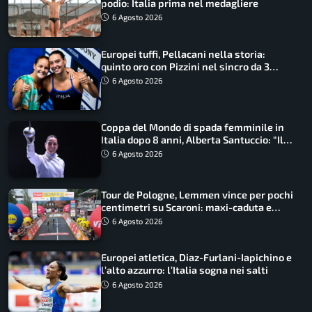
podio: Italia prima nel medagliere
6 Agosto 2026
Europei tuffi, Pellacani nella storia:
quinto oro con Pizzini nel sincro da 3
metri
6 Agosto 2026
Coppa del Mondo di spada femminile in
Italia dopo 8 anni, Alberta Santuccio: “Il
lavoro dà sempre i suoi frutti”
6 Agosto 2026
Tour de Pologne, Lemmen vince per pochi
centimetri su Scaroni: maxi-caduta e
tappa accorciata
6 Agosto 2026
Europei atletica, Diaz-Furlani-Iapichino e
l’alto azzurro: l’Italia sogna nei salti
6 Agosto 2026