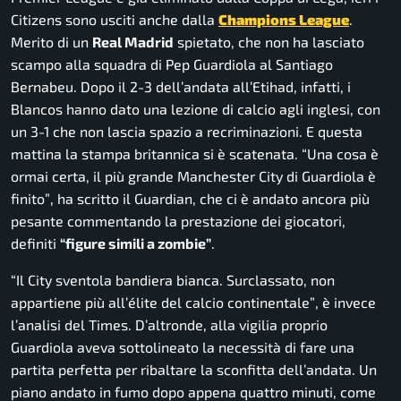
Citizens sono usciti anche dalla
Champions League
.
Merito di un
Real Madrid
spietato, che non ha lasciato
scampo alla squadra di Pep Guardiola al Santiago
Bernabeu. Dopo il 2-3 dell’andata all’Etihad, infatti, i
Blancos hanno dato una lezione di calcio agli inglesi, con
un 3-1 che non lascia spazio a recriminazioni. E questa
mattina la stampa britannica si è scatenata.
“Una cosa è
ormai certa, il più grande Manchester City di Guardiola è
finito”
, ha scritto il
Guardian
, che ci è andato ancora più
pesante commentando la prestazione dei giocatori,
definiti
“figure simili a zombie”
.
“Il City sventola bandiera bianca. Surclassato, non
appartiene più all’élite del calcio continentale”
, è invece
l’analisi del
Times
. D’altronde, alla vigilia proprio
Guardiola aveva sottolineato la necessità di fare una
partita perfetta per ribaltare la sconfitta dell’andata. Un
piano andato in fumo dopo appena quattro minuti, come