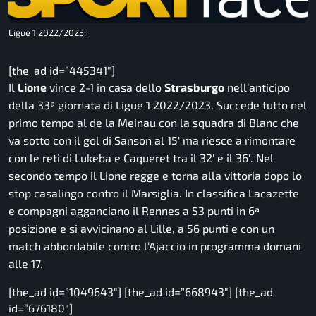
Ligue 1 2022/2023:
[the_ad id=”445341″]
Il
Lione
vince 2-1 in casa dello
Strasburgo
nell’anticipo
della 33ª giornata di Ligue 1 2022/2023. Succede tutto nel
primo tempo al de la Meinau con la squadra di Blanc che
va sotto con il gol di Sanson al 15′ ma riesce a rimontare
con le reti di Lukeba e Caqueret tra il 32′ e il 36′. Nel
secondo tempo il Lione regge e torna alla vittoria dopo lo
stop casalingo contro il Marsiglia. In classifica Lacazette
e compagni agganciano il Rennes a 53 punti in 6ª
posizione e si avvicinano al Lille, a 56 punti e con un
match abbordabile contro l’Ajaccio in programma domani
alle 17.
[the_ad id=”1049643″] [the_ad id=”668943″] [the_ad
id=”676180″]