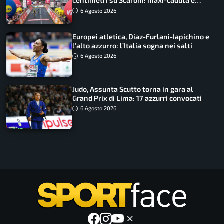
centimetri su Scaroni: maxi-caduta e
tappa accorciata
6 Agosto 2026
Europei atletica, Diaz-Furlani-Iapichino e
l’alto azzurro: l’Italia sogna nei salti
6 Agosto 2026
Judo, Assunta Scutto torna in gara al
Grand Prix di Lima: 17 azzurri convocati
6 Agosto 2026