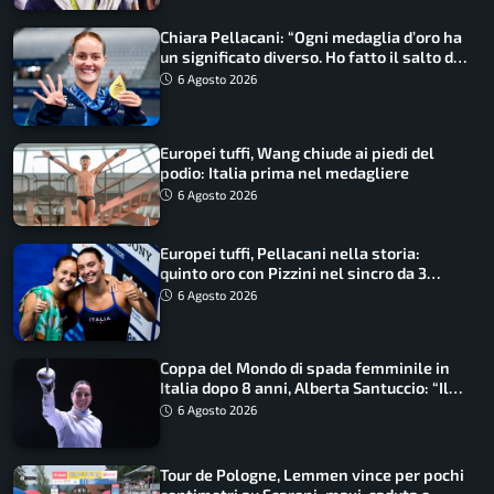
Chiara Pellacani: “Ogni medaglia d’oro ha
un significato diverso. Ho fatto il salto di
qualità”
6 Agosto 2026
Europei tuffi, Wang chiude ai piedi del
podio: Italia prima nel medagliere
6 Agosto 2026
Europei tuffi, Pellacani nella storia:
quinto oro con Pizzini nel sincro da 3
metri
6 Agosto 2026
Coppa del Mondo di spada femminile in
Italia dopo 8 anni, Alberta Santuccio: “Il
lavoro dà sempre i suoi frutti”
6 Agosto 2026
Tour de Pologne, Lemmen vince per pochi