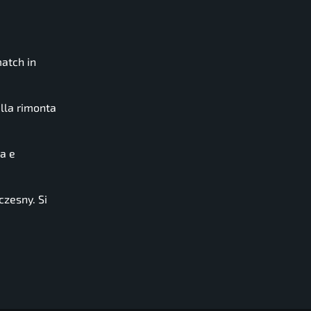
match in
alla rimonta
a e
zczesny. Si