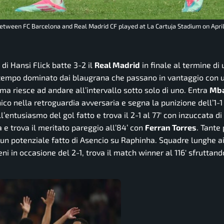
etween FC Barcelona and Real Madrid CF played at La Cartuja Stadium on April
di Hansi Flick batte 3-2 il
Real Madrid
in finale al termine di 
o tempo dominato dai blaugrana che passano in vantaggio con 
, ma riesce ad andare all’intervallo sotto solo di uno. Entra
Mb
nico nella retroguardia avversaria e segna la punizione dell’1-1 
entusiasmo del gol fatto e trova il 2-1 al 77′ con inzuccata di
 e trova il meritato pareggio all’84’ con
Ferran Torres
. Tante
r un potenziale fatto di Asencio su Raphinha. Squadre lunghe a
i in occasione del 2-1, trova il match winner al 116′ sfruttand