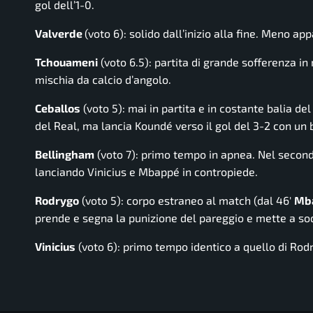
gol dell’1-0.
Valverde
(voto 6): solido dall’inizio alla fine. Meno 
Tchouameni
(voto 6.5): partita di grande sofferenza i
mischia da calcio d’angolo.
Ceballos
(voto 5): mai in partita e in costante balia d
del Real, ma lancia Koundé verso il gol del 3-2 con un 
Bellingham
(voto 7): primo tempo in apnea. Nel secon
lanciando Vinicius e Mbappé in contropiede.
Rodrygo
(voto 5): corpo estraneo al match (dal 46′
Mb
prende e segna la punizione del pareggio e mette a soq
Vinicius
(voto 6): primo tempo identico a quello di Rod