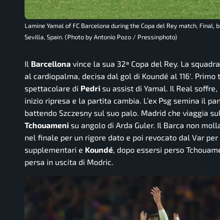
Lamine Yamal of FC Barcelona during the Copa del Rey match, Final, b
Sevilla, Spain. (Photo by Antonio Pozo / Pressinphoto)
Il
Barcellona
vince la sua 32ª Copa del Rey. La squadra 
al cardiopalma, decisa dal gol di Koundé al 116′. Prim
spettacolare di
Pedri
su assist di Yamal. Il Real soffre
inizio ripresa e la partita cambia. L’ex Psg semina il pa
battendo Szczesny sul suo palo. Madrid che viaggia sull’
Tchouameni
su angolo di Arda Guler. Il Barca non molla
nel finale per un rigore dato e poi revocato dal Var pe
supplementari e
Koundé
, dopo essersi perso Tchouamen
persa in uscita di Modric.