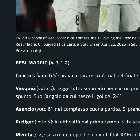
Kylian Mbappe of Real Madrid celebrates the 1-1 during the Copa del
Real Madrid CF played at La Cartuja Stadium on April 26, 2025 in Sevil
Pressinphoto)
REAL MADRID (4-3-1-2)
Courtois
(voto 6.5): bravo a parare su Yamal nel finale.
Vasquez
(voto 6): regge tutto sommato bene in un pri
spunto. Suo l’angolo da cui nasce il gol del 2-1).
Asencio
(voto 6): nel complesso buona partita. Si pren
Rudiger
(voto 5): in difficoltà nel primo tempo. Si fa s
Mendy
(s.v.): si fa male dopo dieci minuti (dal 10′ Fran 