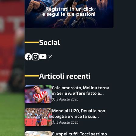
Social
Articoli recenti
Calciomercato, Molina torna
in Serie A: affare fatto a
cifre sorprendenti
5 Agosto 2026
Mondiali U20, Doualla non
sbaglia e vince la sua
batteria sui 100 metri:
5 Agosto 2026
quando si disputano le finali
Europei, tuffi: Tocci settimo