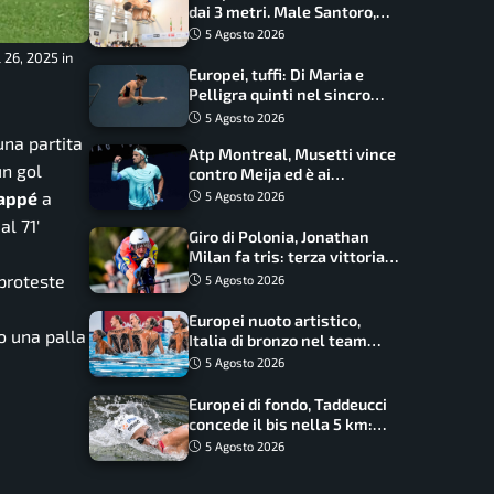
dai 3 metri. Male Santoro,
Wesemann si prende l’oro
5 Agosto 2026
 26, 2025 in
Europei, tuffi: Di Maria e
Pelligra quinti nel sincro
misto. Oro all’Ucraina
5 Agosto 2026
una partita
Atp Montreal, Musetti vince
un gol
contro Meija ed è ai
sedicesimi
appé
a
5 Agosto 2026
al 71′
Giro di Polonia, Jonathan
Milan fa tris: terza vittoria
consecutiva e primato
 proteste
5 Agosto 2026
rafforzato
i
Europei nuoto artistico,
o una palla
Italia di bronzo nel team
acrobatic: terzo podio
5 Agosto 2026
consecutivo
Europei di fondo, Taddeucci
concede il bis nella 5 km:
oro azzurro, Pozzobon
5 Agosto 2026
bronzo