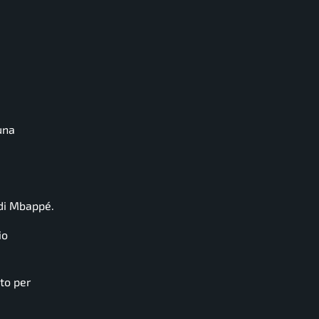
una
 di Mbappé.
io
tto per