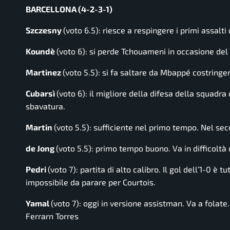
BARCELLONA (4-2-3-1)
Szczesny
(voto 6.5): riesce a respingere i primi assalt
Koundè
(voto 6): si perde Tchouameni in occasione del 2
Martinez
(voto 5.5): si fa saltare da Mbappé costringen
Cubarsì
(voto 6): il migliore della difesa della squad
sbavatura.
Martin
(voto 5.5): sufficiente nel primo tempo. Nel se
de Jong
(voto 5.5): primo tempo buono. Va in difficoltà
Pedri
(voto 7): partita di alto calibro. Il gol dell’1-0 è
impossibile da parare per Courtois.
Yamal
(voto 7): oggi in versione assistman. Va a folate.
Ferrarn Torres