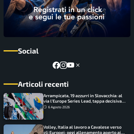
Social
Articoli recenti
Arrampicata, 19 azzurri in Slovacchia: al
via l’Europe Series Lead, tappa decisiva
per la Speed
6 Agosto 2026
Volley, Italia al lavoro a Cavalese verso
gli Europei: oggi allenamento aperto ai