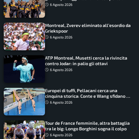
tifosi
6 Agosto 2026
Montreal, Zverev eliminato all’esordio da
Griekspoor
6 Agosto 2026
ATP Montreal, Musetti cerca la rivincita
contro Jodar: in palio gli ottavi
6 Agosto 2026
Europei di tuffi, Pellacani cerca una
cinquina storica: Conte e Wang sfidano la
piattaforma
6 Agosto 2026
Tour de France femminile, altra battaglia
tra le big: Longo Borghini sogna il colpo
6 Agosto 2026