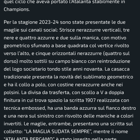
quel ciclo che aveva portato l’Atalanta stabilmente in
Champions.
Per la stagione 2023-24 sono state presentate le due
maglie sui canali social: Strisce nerazzurre verticali, tre
nere e quattro azzurre e due sulla manica, con motivo
geometrico sfumato a base quadrata col vertice rivolto
verso l’alto, e cinque orizzontali nerazzurre (quattro sul
dorso) molto sottili su campo bianco con reintroduzione
del logo societario tondo stile anni novanta. La casacca
tradizionale presenta la novità del sublimato geometrico
e ha il collo a polo, con costine nerazzurre anche nei
polsini. La divisa da trasferta, con scollo a V a doppia
finitura in cui trova spazio la scritta 1907 realizzata con
tecnica embossed, ha una banda azzurra sul fianco destro
e una nera sul sinistro con risvolto delle maniche a colori
invertiti. Le maglie, entrambe, presentano una scritta sul
colletto: “LA MAGLIA SUDATA SEMPRE”, mentre il nome
“ATALANTA BERGAMO” è stato inserito nella parte