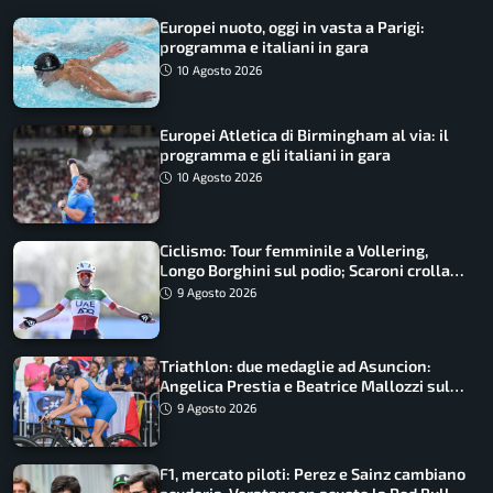
Europei nuoto, oggi in vasta a Parigi:
programma e italiani in gara
10 Agosto 2026
Europei Atletica di Birmingham al via: il
programma e gli italiani in gara
10 Agosto 2026
Ciclismo: Tour femminile a Vollering,
Longo Borghini sul podio; Scaroni crolla
in Polonia
9 Agosto 2026
Triathlon: due medaglie ad Asuncion:
Angelica Prestia e Beatrice Mallozzi sul
podio
9 Agosto 2026
F1, mercato piloti: Perez e Sainz cambiano