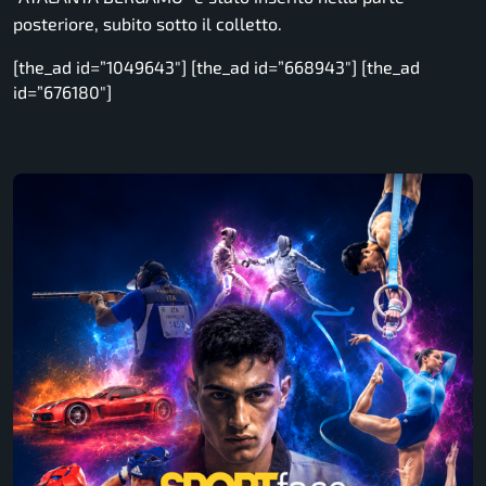
posteriore, subito sotto il colletto.
[the_ad id=”1049643″] [the_ad id=”668943″] [the_ad
id=”676180″]