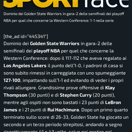
Dominio dei Golden State Warriors in gara-2 delle semifinali dei playoff
NBA per quel che concerne la Western Conference: 1-1 nella serie
[the_ad id=”445341″]
Dominio dei
Golden State Warriors
in gara-2 delle
semifinali dei
playoff NBA
per quel che concerne la
Western Conference: dopo il 117-112 che aveva regalato ai
Los Angeles Lakers
il punto dell’1-0, i padroni di casa si
sono subito rimessi in carreggiata con uno spumeggiante
127-100
, impattando sull’1-1 ed evitando di veder i propri
rivali allungare. Grandissime prove offensive di
Klay
Thompson
(30 punti) e di
Stephen Curry
(20 punti),
mentre agli ospiti non sono bastati i 23 punti di
LeBron
James
e i 21 punti di
Rui Hachimura
. Dopo un primo quarto
terminato sullo score di 26-33, Golden State ha giocato un
secondo e un terzo periodo strepitosi, andando a segno
rispettivamente 41 e 43 volte, salvo poi gestire nel