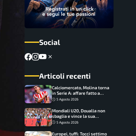
Social
Articoli recenti
Calciomercato, Molina torna
in Serie A: affare fatto a
cifre sorprendenti
5 Agosto 2026
Mondiali U20, Doualla non
sbaglia e vince la sua
batteria sui 100 metri:
5 Agosto 2026
quando si disputano le finali
Europei, tuffi: Tocci settimo