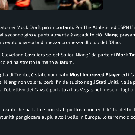
ato nei Mock Draft più importanti. Poi The Athletic ed ESPN l
 del secondo giro e puntualmente è accaduto ciò.
Niang
, presen
 ricevuto una sorta di mezza promessa dl club dell’Ohio.
he Cleveland Cavaliers select Saliou Niang”
da parte di
Mark T
lco ed ha stretto la mano a Tatum.
aglia di Trento, è stato nominato
Most Improved Player
ed i C
re. Niang non volerà, però, fin da subito negli Stati Uniti. Nella
a l’obiettivo dei Cavs è portato a Las Vegas nel mese di luglio 
 avanti che ha fatto sono stati piuttosto incredibili
“, ha detto 
unità per giocare al più alto livello in Europa, lo terremo d’oc