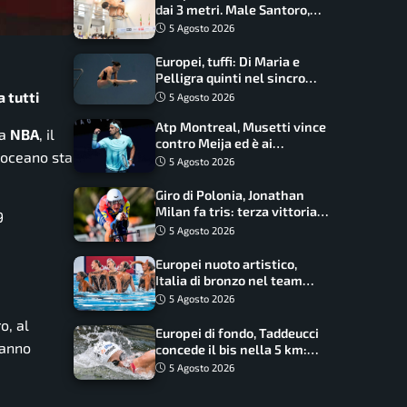
dai 3 metri. Male Santoro,
Wesemann si prende l’oro
5 Agosto 2026
Europei, tuffi: Di Maria e
Pelligra quinti nel sincro
misto. Oro all’Ucraina
 tutti
5 Agosto 2026
Atp Montreal, Musetti vince
la
NBA
, il
contro Meija ed è ai
reoceano sta
sedicesimi
5 Agosto 2026
Giro di Polonia, Jonathan
Milan fa tris: terza vittoria
9
consecutiva e primato
5 Agosto 2026
rafforzato
Europei nuoto artistico,
Italia di bronzo nel team
acrobatic: terzo podio
5 Agosto 2026
consecutivo
o, al
Europei di fondo, Taddeucci
hanno
concede il bis nella 5 km:
oro azzurro, Pozzobon
5 Agosto 2026
bronzo