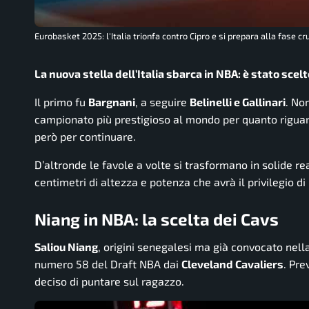
Eurobasket 2025: l'Italia trionfa contro Cipro e si prepara alla fase cr
La nuova stella dell’Italia sbarca in NBA: è stato sce
Il primo fu
Bargnani
, a seguire
Belinelli e Gallinari
. No
campionato più prestigioso al mondo per quanto riguarda
però per continuare.
D’altronde le favole a volte si trasformano in solide 
centimetri di altezza e potenza che avrà il privilegio di
Niang in NBA: la scelta dei Cavs
Saliou Niang
, origini senegalesi ma già convocato nella
numero 58 del Draft NBA dai
Cleveland Cavaliers
. Pre
deciso di puntare sul ragazzo.