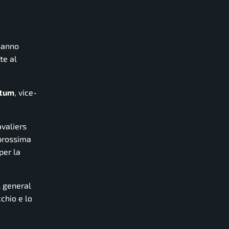
’hanno
te al
atum
, vice-
avaliers
 prossima
per la
il general
chio e lo