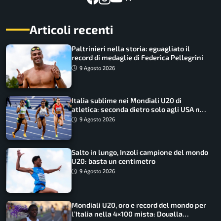
Articoli recenti
Paltrinieri nella storia: eguagliato il
record di medaglie di Federica Pellegrini
9 Agosto 2026
Italia sublime nei Mondiali U20 di
atletica: seconda dietro solo agli USA nel
medagliere
9 Agosto 2026
Salto in lungo, Inzoli campione del mondo
U20: basta un centimetro
9 Agosto 2026
Mondiali U20, oro e record del mondo per
l’Italia nella 4×100 mista: Doualla