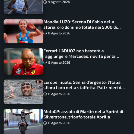
straordinaria
9 Agosto 2026
Mondiali U20: Serena Di Fabio nella
storia, oro dominio totale nei 5000 di
marcia
8 Agosto 2026
Ferrari: l’ADUO2 non basterà a
raggiungere Mercedes, novità per la
Macarena
8 Agosto 2026
Europei nuoto, Senna d’argento: l’Italia
sfiora l’oro nella staffetta, Paltrinieri da
urlo, il bilancio azzurro
8 Agosto 2026
MotoGP: assolo di Martin nella Sprint di
Silverstone, trionfo totale Aprilia
8 Agosto 2026