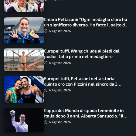
Chiara Pellacani: “Ogni medaglia d’oro ha
un significato diverso. Ho fatto il salto di
qualità”
6 Agosto 2026
Europei tuffi, Wang chiude ai piedi del
podio: Italia prima nel medagliere
6 Agosto 2026
Europei tuffi, Pellacani nella storia:
quinto oro con Pizzini nel sincro da 3
metri
6 Agosto 2026
Coppa del Mondo di spada femminile in
Italia dopo 8 anni, Alberta Santuccio: “Il
lavoro dà sempre i suoi frutti”
6 Agosto 2026