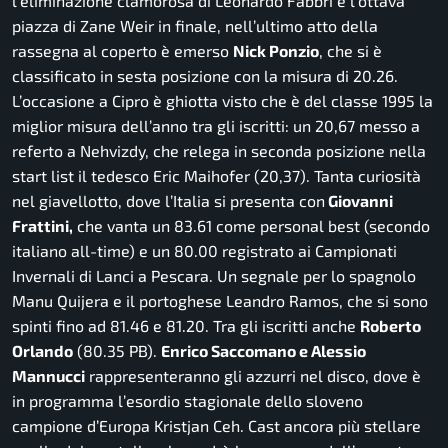
l’eliminazione clamorosa di Leonardo Fabbri e l’ottava
piazza di Zane Weir in finale, nell’ultimo atto della
rassegna al coperto è emerso
Nick Ponzio
, che si è
classificato in sesta posizione con la misura di 20.26.
L’occasione a Cipro è ghiotta visto che è del classe 1995 la
miglior misura dell’anno tra gli iscritti: un 20,67 messo a
referto a Nehvizdy, che relega in seconda posizione nella
start list il tedesco Eric Maihofer (20,37). Tanta curiosità
nel giavellotto, dove l’Italia si presenta con
Giovanni
Frattini,
che vanta un 83.61 come personal best (secondo
italiano all-time) e un 80.00 registrato ai Campionati
Invernali di Lanci a Pescara. Un segnale per lo spagnolo
Manu Quijera e il portoghese Leandro Ramos, che si sono
spinti fino ad 81.46 e 81.20. Tra gli iscritti anche
Roberto
Orlando
(80.35 PB).
Enrico Saccomano e Alessio
Mannucci
rappresenteranno gli azzurri nel disco, dove è
in programma l’esordio stagionale dello sloveno
campione d’Europa Kristjan Ceh. Cast ancora più stellare