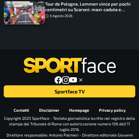
Tour de Pologne, Lemmen vince per pochi
centimetri su Scaroni: maxi-caduta e
tappa accorciata
6 Agosto 2026
Sportface TV
Contatti
Disclaimer
Homepage
Privacy policy
Copyright 2025 Sportface - Testata giornalistica iscritta nel registro della
stampa dal Tribunale di Roma con autorizzazione numero 106 dell’11
luglio 2016.
Direttore responsabile: Antonio Palmieri - Direttore editoriale Giovanni