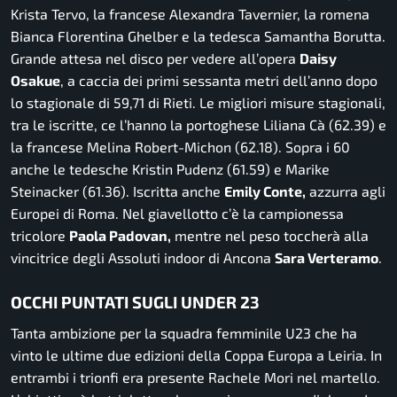
Krista Tervo, la francese Alexandra Tavernier, la romena
Bianca Florentina Ghelber e la tedesca Samantha Borutta.
Grande attesa nel disco per vedere all’opera
Daisy
Osakue
, a caccia dei primi sessanta metri dell’anno dopo
lo stagionale di 59,71 di Rieti. Le migliori misure stagionali,
tra le iscritte, ce l’hanno la portoghese Liliana Cà (62.39) e
la francese Melina Robert-Michon (62.18). Sopra i 60
anche le tedesche Kristin Pudenz (61.59) e Marike
Steinacker (61.36). Iscritta anche
Emily Conte,
azzurra agli
Europei di Roma. Nel giavellotto c’è la campionessa
tricolore
Paola Padovan,
mentre nel peso toccherà alla
vincitrice degli Assoluti indoor di Ancona
Sara Verteramo
.
OCCHI PUNTATI SUGLI UNDER 23
Tanta ambizione per la squadra femminile U23 che ha
vinto le ultime due edizioni della Coppa Europa a Leiria. In
entrambi i trionfi era presente Rachele Mori nel martello.