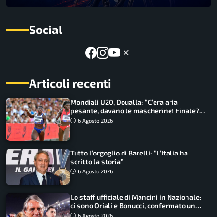
Social
Articoli recenti
Mondiali U20, Doualla: “C’era aria
pesante, davano le mascherine! Finale?
Non ho nulla da perdere”
6 Agosto 2026
Tutto l’orgoglio di Barelli: “L’Italia ha
scritto la storia”
6 Agosto 2026
Lo staff ufficiale di Mancini in Nazionale:
ci sono Oriali e Bonucci, confermato un
ritorno
6 Agosto 2026