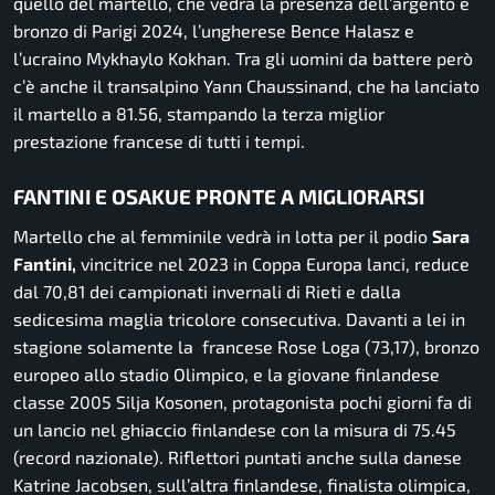
quello del martello, che vedrà la presenza dell’argento e
bronzo di Parigi 2024, l’ungherese Bence Halasz e
l’ucraino Mykhaylo Kokhan. Tra gli uomini da battere però
c’è anche il transalpino Yann Chaussinand, che ha lanciato
il martello a 81.56, stampando la terza miglior
prestazione francese di tutti i tempi.
FANTINI E OSAKUE PRONTE A MIGLIORARSI
Martello che al femminile vedrà in lotta per il podio
Sara
Fantini,
vincitrice nel 2023 in Coppa Europa lanci, reduce
dal 70,81 dei campionati invernali di Rieti e dalla
sedicesima maglia tricolore consecutiva. Davanti a lei in
stagione solamente la francese Rose Loga (73,17), bronzo
europeo allo stadio Olimpico, e la giovane finlandese
classe 2005 Silja Kosonen, protagonista pochi giorni fa di
un lancio nel ghiaccio finlandese con la misura di 75.45
(record nazionale). Riflettori puntati anche sulla danese
Katrine Jacobsen, sull’altra finlandese, finalista olimpica,