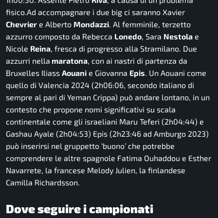
fisico.Ad accompagnare i due big ci saranno Xavier
Chevrier
e Alberto
Mondazzi
. Al femminile, terzetto
azzurro composto da Rebecca
Lonedo
, Sara
Nestola
e
Nicole
Reina
, fresca di progresso alla Stramilano. Due
azzurri nella
maratona
, con ai nastri di partenza da
Bruxelles Iliass
Aouani
e Giovanna
Epis
. Un Aouani come
quello di Valencia 2024 (2h06:06, secondo italiano di
sempre al pari di Yeman Crippa) può andare lontano, in un
contesto che propone nomi significativi su scala
continentale come gli israeliani Maru Teferi (2h04:44) e
Gashau Ayale (2h04:53) Epis (2h23:46 ad Amburgo 2023)
può inserirsi nel gruppetto ‘buono’ che potrebbe
comprendere le altre spagnole Fatima Ouhaddou e Esther
Navarrete, la francese Melody Julien, la finlandese
Camilla Richardsson.
Dove seguire i campionati