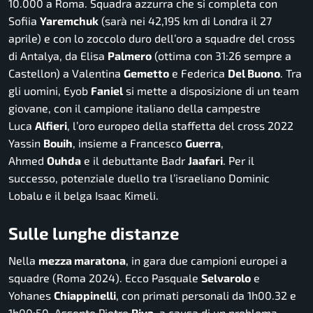
10.000 a Roma. Squadra azzurra che si completa con
Sofiia
Yaremchuk
(sarà nei 42,195 km di Londra il 27
aprile) e con lo zoccolo duro dell’oro a squadre del cross
di Antalya, da Elisa
Palmero
(ottima con 31:26 sempre a
Castellon) a Valentina
Gemetto
e Federica
Del Buono
. Tra
gli uomini, Eyob
Faniel
si mette a disposizione di un team
giovane, con il campione italiano della campestre
Luca
Alfieri
, l’oro europeo della staffetta del cross 2022
Yassin
Bouih
, insieme a Francesco
Guerra
,
Ahmed
Ouhda
e il debuttante Badr
Jaafari
. Per il
successo, potenziale duello tra l’israeliano Dominic
Lobalu e il belga Isaac Kimeli.
Sulle lunghe distanze
Nella
mezza maratona
, in gara due campioni europei a
squadre (Roma 2024). Ecco Pasquale
Selvarolo
e
Yohanes
Chiappinelli
, con primati personali da 1h00.32 e
1h00:50. Assente Pietro
Riva
, a causa di un problema