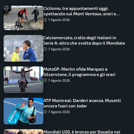
Ciclismo, tre appuntamenti oggi:
spettacolo sul Mont Ventoux, orari e
come vederli
7 Agosto 2026
Calciomercato, crollo degli italiani in
Serie A: altro che svolta dopo il Mondiale
7 Agosto 2026
MotoGP: Martin sfida Marquez a
Silverstone, il programma e gli orari
7 Agosto 2026
ATP Montreal: Darderi avanza, Musetti
ancora fuori con Jodar
7 Agosto 2026
Mondiali U20, è bronzo per Doualla nei