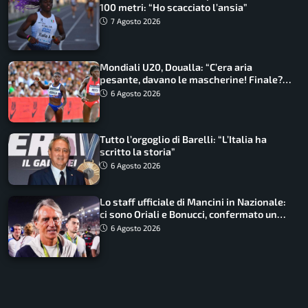
100 metri: “Ho scacciato l’ansia”
7 Agosto 2026
Mondiali U20, Doualla: “C’era aria
pesante, davano le mascherine! Finale?
Non ho nulla da perdere”
6 Agosto 2026
Tutto l’orgoglio di Barelli: “L’Italia ha
scritto la storia”
6 Agosto 2026
Lo staff ufficiale di Mancini in Nazionale:
ci sono Oriali e Bonucci, confermato un
ritorno
6 Agosto 2026