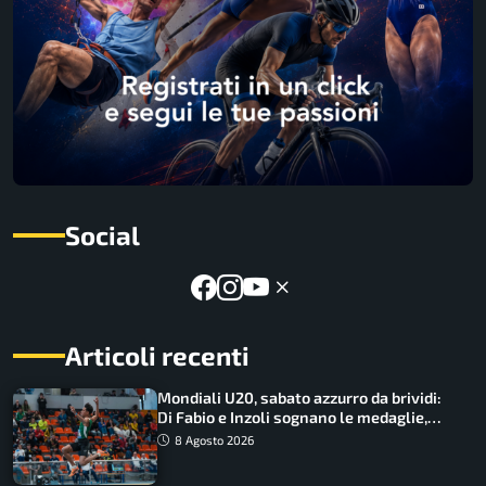
Social
Articoli recenti
Mondiali U20, sabato azzurro da brividi:
Di Fabio e Inzoli sognano le medaglie,
Castellani e Succo in finale
8 Agosto 2026