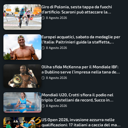
Giro di Polonia, sesta tappa da fuochi
d’artificio: Scaroni può attaccare la
maglia di Lemmen
8 Agosto 2026
Europei acquatici, sabato da medaglie per
l’Italia: Paltrinieri guida la staffetta,
Barnabà sogna l’oro dalle grandi altezze
8 Agosto 2026
Oliha sfida McKenna per il Mondiale IBF:
a Dublino serve l’impresa nella tana del
lupo
8 Agosto 2026
Mondiali U20, Crotti sfiora il podio nel
triplo: Castellani da record, Succo in
finale
8 Agosto 2026
US Open 2026, invasione azzurra nelle
qualificazioni: 17 italiani a caccia del main