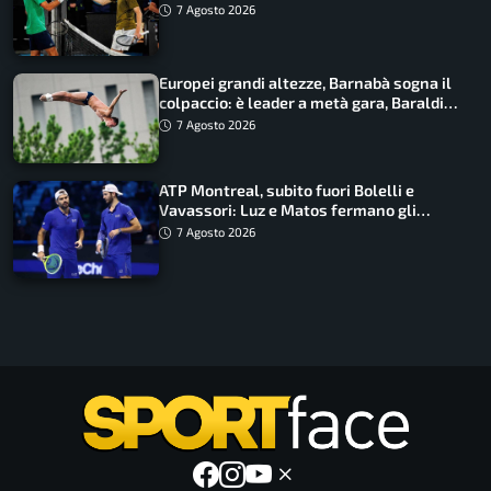
draw
7 Agosto 2026
Europei grandi altezze, Barnabà sogna il
colpaccio: è leader a metà gara, Baraldi
ancora in corsa
7 Agosto 2026
ATP Montreal, subito fuori Bolelli e
Vavassori: Luz e Matos fermano gli
azzurri
7 Agosto 2026