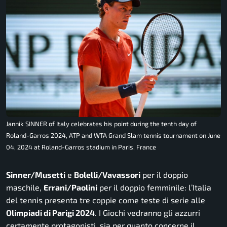
Jannik SINNER of Italy celebrates his point during the tenth day of
Roland-Garros 2024, ATP and WTA Grand Slam tennis tournament on June
04, 2024 at Roland-Garros stadium in Paris, France
Sinner/Musetti
e
Bolelli/Vavassori
per il doppio
maschile,
Errani/Paolini
per il doppio femminile: l’Italia
del tennis presenta tre coppie come teste di serie alle
Olimpiadi di Parigi 2024
. I Giochi vedranno gli azzurri
certamente protagonisti, sia per quanto concerne il