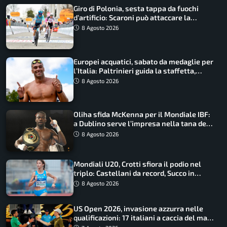
Giro di Polonia, sesta tappa da fuochi
d’artificio: Scaroni può attaccare la
maglia di Lemmen
8 Agosto 2026
Europei acquatici, sabato da medaglie per
l’Italia: Paltrinieri guida la staffetta,
Barnabà sogna l’oro dalle grandi altezze
8 Agosto 2026
Oliha sfida McKenna per il Mondiale IBF:
a Dublino serve l’impresa nella tana del
lupo
8 Agosto 2026
Mondiali U20, Crotti sfiora il podio nel
triplo: Castellani da record, Succo in
finale
8 Agosto 2026
US Open 2026, invasione azzurra nelle
qualificazioni: 17 italiani a caccia del main
draw