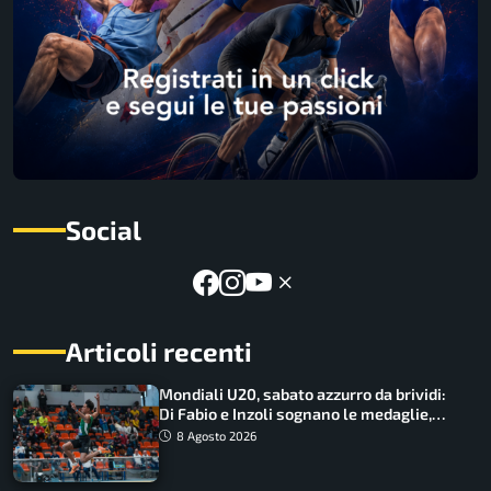
Social
Articoli recenti
Mondiali U20, sabato azzurro da brividi:
Di Fabio e Inzoli sognano le medaglie,
Castellani e Succo in finale
8 Agosto 2026