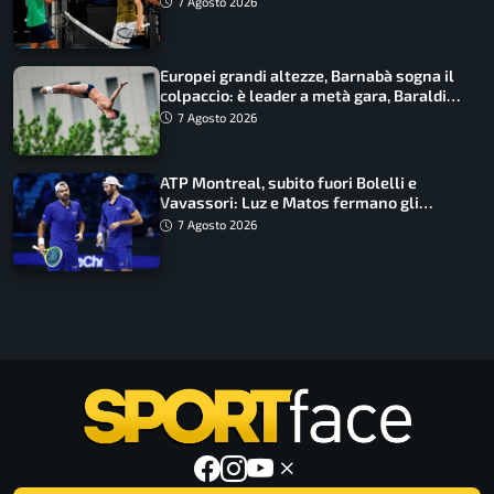
7 Agosto 2026
Europei grandi altezze, Barnabà sogna il
colpaccio: è leader a metà gara, Baraldi
ancora in corsa
7 Agosto 2026
ATP Montreal, subito fuori Bolelli e
Vavassori: Luz e Matos fermano gli
azzurri
7 Agosto 2026