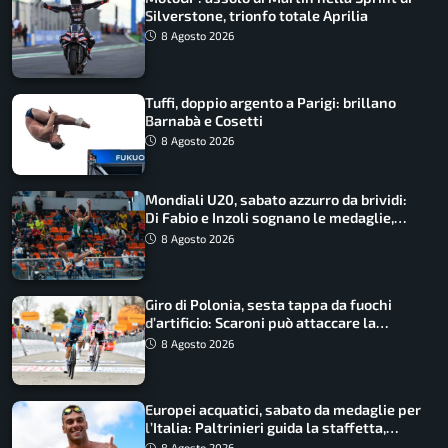
Silverstone, trionfo totale Aprilia
8 Agosto 2026
Tuffi, doppio argento a Parigi: brillano
Barnabà e Cosetti
8 Agosto 2026
Mondiali U20, sabato azzurro da brividi:
Di Fabio e Inzoli sognano le medaglie,
Castellani e Succo in finale
8 Agosto 2026
Giro di Polonia, sesta tappa da fuochi
d’artificio: Scaroni può attaccare la
maglia di Lemmen
8 Agosto 2026
Europei acquatici, sabato da medaglie per
l’Italia: Paltrinieri guida la staffetta,
Barnabà sogna l’oro dalle grandi altezze
8 Agosto 2026