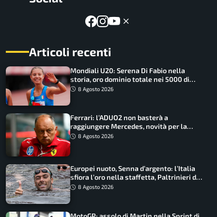
Articoli recenti
Mondiali U20: Serena Di Fabio nella
storia, oro dominio totale nei 5000 di
marcia
8 Agosto 2026
Ferrari: l’ADUO2 non basterà a
raggiungere Mercedes, novità per la
Macarena
8 Agosto 2026
Europei nuoto, Senna d’argento: l’Italia
sfiora l’oro nella staffetta, Paltrinieri da
urlo, il bilancio azzurro
8 Agosto 2026
MotoGP: assolo di Martin nella Sprint di