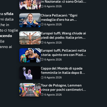
in Nazionale: ci sono Oriali e
Bonucci, confermato un
6 Agosto 2026
ritorno
na
sfida
Chiara Pellacani: “Ogni
rni dalla
medaglia d’oro ha un
significato diverso. Ho fatto
he in
6 Agosto 2026
il salto di qualità”
o ci toglie
Europei tuffi, Wang chiude ai
facendo
piedi del podio: Italia prima
lle
nel medagliere
6 Agosto 2026
anno ai
Europei tuffi, Pellacani nella
storia: quinto oro con Pizzini
nel sincro da 3 metri
6 Agosto 2026
Coppa del Mondo di spada
femminile in Italia dopo 8
anni, Alberta Santuccio: “Il
6 Agosto 2026
lavoro dà sempre i suoi
Tour de Pologne, Lemmen
frutti”
vince per pochi centimetri
su Scaroni: maxi-caduta e
6 Agosto 2026
tappa accorciata