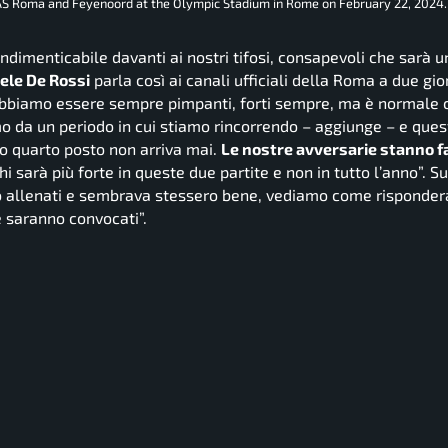
S Roma and Feyenoord at the Olympic Stadium in Rome on February 22, 2024.
indimenticabile davanti ai nostri tifosi, consapevoli che sarà u
ele De Rossi
parla così ai canali ufficiali della Roma a due gio
bbiamo essere sempre pimpanti, forti sempre, ma è normale c
mo da un periodo in cui stiamo rincorrendo
– aggiunge –
e quest
o quarto posto non arriva mai.
Le nostre avversarie stanno 
i sarà più forte in queste due partite e non in tutto l’anno”.
Su
o allenati e sembrava stessero bene, vediamo come risponder
e saranno convocati”.