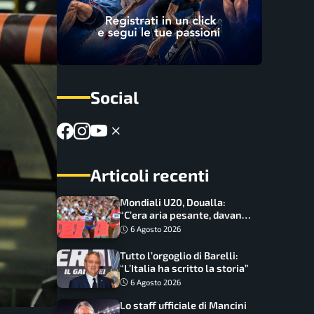
Social
Articoli recenti
Mondiali U20, Doualla:
“C’era aria pesante, davano
le mascherine! Finale? Non
6 Agosto 2026
ho nulla da perdere”
Tutto l’orgoglio di Barelli:
“L’Italia ha scritto la storia”
6 Agosto 2026
Lo staff ufficiale di Mancini