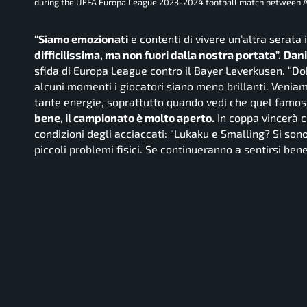
during the UEFA Europa League 2023-2024 football match between A
“Siamo emozionati
e contenti di vivere un’altra serata 
difficilissima, ma non fuori dalla nostra portata”.
Dani
sfida di Europa League contro il Bayer Leverkusen.
“Do
alcuni momenti i giocatori siano meno brillanti. Venia
tante energie, soprattutto quando vedi che quel famos
bene, il campionato è molto aperto.
In coppa vincerà ch
condizioni degli acciaccati:
“Lukaku e Smalling? Si son
piccoli problemi fisici. Se continueranno a sentirsi ben