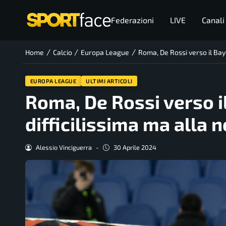
Federazioni
LIVE
Canali
/
/
/
Home
Calcio
Europa League
Roma, De Rossi verso il Baye
EUROPA LEAGUE
ULTIMI ARTICOLI
Roma, De Rossi verso i
difficilissima ma alla 
Alessio Vinciguerra
-
30 Aprile 2024