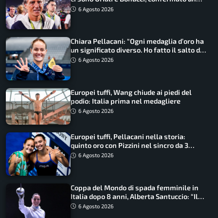
ritorno
6 Agosto 2026
Chiara Pellacani: “Ogni medaglia d’oro ha
un significato diverso. Ho fatto il salto di
qualità”
6 Agosto 2026
Europei tuffi, Wang chiude ai piedi del
podio: Italia prima nel medagliere
6 Agosto 2026
Europei tuffi, Pellacani nella storia:
quinto oro con Pizzini nel sincro da 3
metri
6 Agosto 2026
Coppa del Mondo di spada femminile in
Italia dopo 8 anni, Alberta Santuccio: “Il
lavoro dà sempre i suoi frutti”
6 Agosto 2026