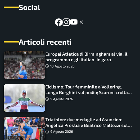
Social
Articoli recenti
Europei Atletica di Birmingham al via: il
programma e gli italiani in gara
10 Agosto 2026
Ciclismo: Tour femminile a Vollering,
Longo Borghini sul podio; Scaroni crolla
in Polonia
9 Agosto 2026
Triathlon: due medaglie ad Asuncion:
Angelica Prestia e Beatrice Mallozzi sul
podio
9 Agosto 2026