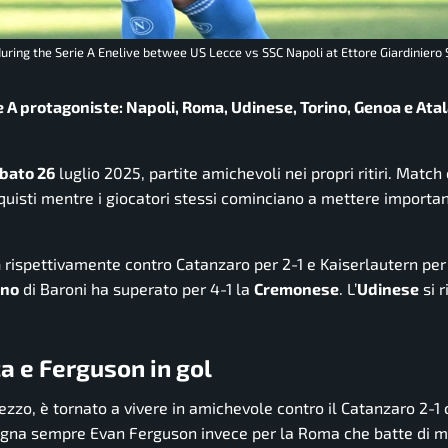
during the Serie A Enelive betwee US Lecce vs SSC Napoli at Ettore Giardiniero
e A protagoniste: Napoli, Roma, Udinese, Torino, Genoa e Atal
bato 26
luglio 2025, partite amichevoli nei propri ritiri. Match
acquisti mentre i giocatori stessi cominciano a mettere importan
a
rispettivamente contro Catanzaro per 2-1 e Kaiserlautern per 
ino
di Baroni ha superato per 4-1 la
Cremonese
. L’
Udinese
si r
a e Ferguson in gol
ezzo, è tornato a vivere in amichevole contro il Catanzaro 2-1 
Segna sempre Evan Ferguson invece per la Roma che batte di mi