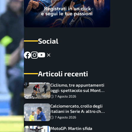
Social
Articoli recenti
Ciclismo, tre appuntamenti
oggi: spettacolo sul Mont
Ventoux, orari e come
7 Agosto 2026
vederli
Calciomercato, crollo degli
italiani in Serie A: altro che
svolta dopo il Mondiale
7 Agosto 2026
MotoGP: Martin sfida