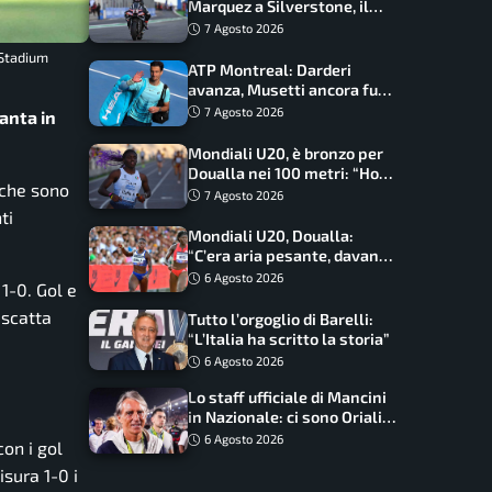
Marquez a Silverstone, il
programma e gli orari
7 Agosto 2026
 Stadium
ATP Montreal: Darderi
avanza, Musetti ancora fuori
con Jodar
7 Agosto 2026
anta in
Mondiali U20, è bronzo per
Doualla nei 100 metri: “Ho
 che sono
scacciato l’ansia”
7 Agosto 2026
ti
Mondiali U20, Doualla:
“C’era aria pesante, davano
le mascherine! Finale? Non
6 Agosto 2026
1-0. Gol e
ho nulla da perdere”
iscatta
Tutto l’orgoglio di Barelli:
“L’Italia ha scritto la storia”
6 Agosto 2026
Lo staff ufficiale di Mancini
in Nazionale: ci sono Oriali e
Bonucci, confermato un
6 Agosto 2026
con i gol
ritorno
sura 1-0 i