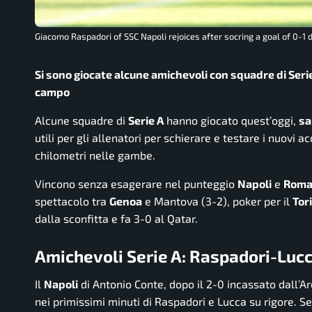
Giacomo Raspadori of SSC Napoli rejoices after socring a goal of 0-1 
Si sono giocate alcune amichevoli con squadre di Seri
campo
Alcune squadre di
Serie A
hanno giocato quest’oggi,
sa
utili per gli allenatori per schierare e testare i nuovi 
chilometri nelle gambe.
Vincono senza esagerare nel punteggio
Napoli
e
Rom
spettacolo tra
Genoa
e Mantova (3-2), poker per il
Tor
dalla sconfitta e fa 3-0 al Qatar.
Amichevoli Serie A: Raspadori-Lucc
Il
Napoli
di Antonio Conte, dopo il 2-0 incassato dall’Ar
nei primissimi minuti di Raspadori e Lucca su rigore. 