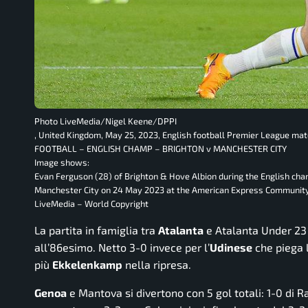
Photo LiveMedia/Nigel Keene/DPPI
, United Kingdom, May 25, 2023, English football Premier League ma
FOOTBALL – ENGLISH CHAMP – BRIGHTON v MANCHESTER CITY
Image shows:
Evan Ferguson (28) of Brighton & Hove Albion during the English ch
Manchester City on 24 May 2023 at the American Express Community
LiveMedia – World Copyright
La partita in famiglia tra
Atalanta
e Atalanta Under 23
all’86esimo. Netto 3-0 invece per l’
Udinese
che piega 
più
Ekkelenkamp
nella ripresa.
Genoa
e Mantova si divertono con 5 gol totali: 1-0 di R