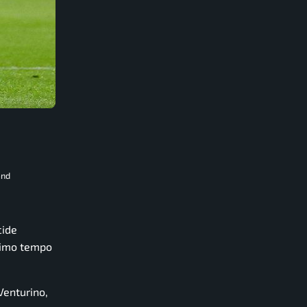
and
cide
rimo tempo
Venturino,