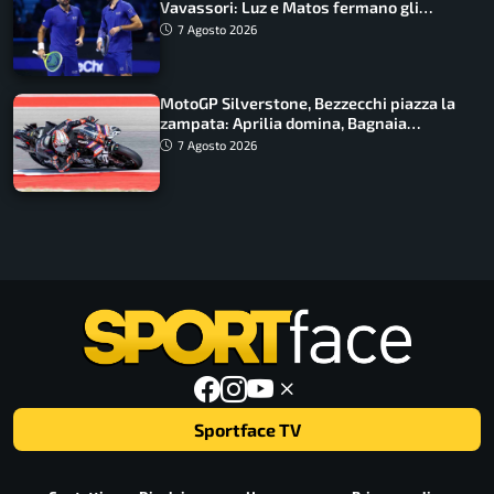
Vavassori: Luz e Matos fermano gli
azzurri
7 Agosto 2026
MotoGP Silverstone, Bezzecchi piazza la
zampata: Aprilia domina, Bagnaia
costretto al Q1
7 Agosto 2026
Sportface TV