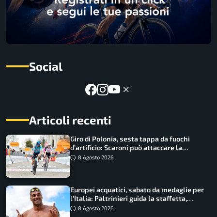
Social
Articoli recenti
Giro di Polonia, sesta tappa da fuochi
d’artificio: Scaroni può attaccare la
maglia di Lemmen
8 Agosto 2026
Europei acquatici, sabato da medaglie per
l’Italia: Paltrinieri guida la staffetta,
Barnabà sogna l’oro dalle grandi altezze
8 Agosto 2026