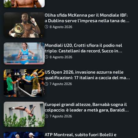
Oliha sfida McKenna per il Mondiale IBF:
a Dublino serve l’impresa nella tana del
lupo
8 Agosto 2026
Mondiali U20, Crotti sfiora il podio nel
triplo: Castellani da record, Succo in
finale
8 Agosto 2026
US Open 2026, invasione azzurra nelle
qualificazioni: 17 italiani a caccia del main
draw
7 Agosto 2026
Europei grandi altezze, Barnabà sogna il
colpaccio: è leader a metà gara, Baraldi
ancora in corsa
7 Agosto 2026
ATP Montreal, subito fuori Bolelli e