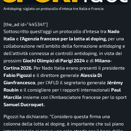
Antidoping: siglato un protocollo d'intesa tra Italia e Francia
[the_ad id=”445341″]
Sottoscritto quest’oggi un protocollo d’Intesa tra
Nado
Italia
e
l’Agenzia francese per la lotta al doping,
per una
collaborazione nell’ambito della formazione antidoping e
dell’attività connessa ai controlli antidoping, in vista dei
prossimi
Giochi Olimpici di Parigi 2024
e di
Milano-
Cortina 2026.
Per Nado Italia erano presenti il presidente
Fabio Pigozzi
e il direttore generale
Alessia Di
Gianfrancesco
, per l’AFLD il segretario generale
Jérémy
Roubin
e il consigliere per i rapporti internazionali
Paul
Marcille
insieme con l’Ambasciatore francese per lo sport
Samuel Ducroquet.
Pigozzi ha dichiarato: “Considero
questa firma una
colonna della lotta al doping, è importante che sul piano
internazionale si segua una sola strada per il bene dello