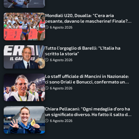
Mondiali U20, Doualla: “C’era aria
pesante, davano le mascherine! Finale?
Non ho nulla da perdere”
6 Agosto 2026
Tutto l’orgoglio di Barelli: “L’Italia ha
scritto la storia”
6 Agosto 2026
Lo staff ufficiale di Mancini in Nazionale:
ci sono Oriali e Bonucci, confermato un
ritorno
6 Agosto 2026
Chiara Pellacani: “Ogni medaglia d’oro ha
un significato diverso. Ho fatto il salto di
qualità”
6 Agosto 2026