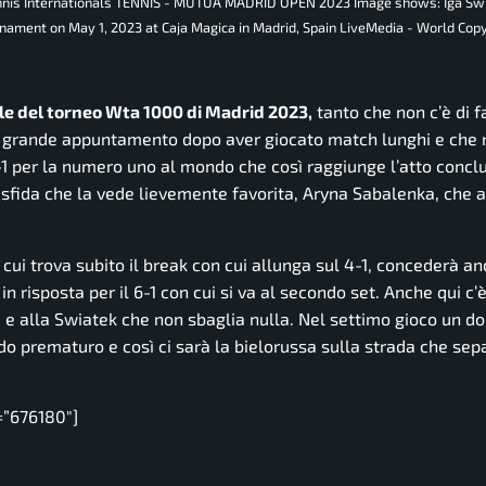
ennis Internationals TENNIS - MUTUA MADRID OPEN 2023 Image shows: Iga Swia
nament on May 1, 2023 at Caja Magica in Madrid, Spain LiveMedia - World Copy
le del torneo Wta 1000 di Madrid 2023,
tanto che non c’è di f
l grande appuntamento dopo aver giocato match lunghi e che
-1 per la numero uno al mondo che così raggiunge l’atto concl
 sfida che la vede lievemente favorita, Aryna Sabalenka, che a
 cui trova subito il break con cui allunga sul 4-1, concederà a
in risposta per il 6-1 con cui si va al secondo set. Anche qui c’
ri e alla Swiatek che non sbaglia nulla. Nel settimo gioco un do
odo prematuro e così ci sarà la bielorussa sulla strada che sep
=”676180″]