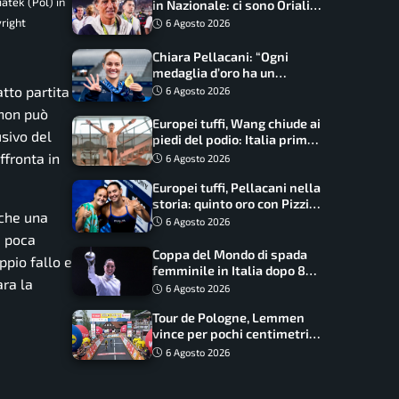
tek (Pol) in
in Nazionale: ci sono Oriali e
Bonucci, confermato un
right
6 Agosto 2026
ritorno
Chiara Pellacani: “Ogni
medaglia d’oro ha un
significato diverso. Ho fatto
atto partita
6 Agosto 2026
il salto di qualità”
 non può
Europei tuffi, Wang chiude ai
usivo del
piedi del podio: Italia prima
nel medagliere
ffronta in
6 Agosto 2026
Europei tuffi, Pellacani nella
storia: quinto oro con Pizzini
nche una
nel sincro da 3 metri
6 Agosto 2026
è poca
Coppa del Mondo di spada
ppio fallo e
femminile in Italia dopo 8
ara la
anni, Alberta Santuccio: “Il
6 Agosto 2026
lavoro dà sempre i suoi
Tour de Pologne, Lemmen
frutti”
vince per pochi centimetri
su Scaroni: maxi-caduta e
6 Agosto 2026
tappa accorciata