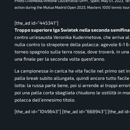
Photo LiveMedia/Antoine Couvercelle/DPPI , Spain, May 01, 2023, T
action during the Mutua Madrid Open 2023, Masters 1000 tennis tour
[the_ad id=”445341″]
Troppo superiore Iga Swiatek nella seconda semifina
contro un’esausta Veronika Kudermetova, che arriva a
nulla contro lo strapotere della polacca: agevole 6-1 6
torneo spagnolo sulla terra rossa, dove troverà, in una
una finale per la seconda volta quest’anno.
La campionessa in carica ha vita facile nel primo set in
palla break subito allungata, quindi ancora tutto facile 
lotta: la russa parte bene, poi si arrende ai troppi erro
poi una palla corta sbagliata chiudono le ostilità in m
polacca dall’ennesimo titolo.
[the_ad id=”1049643″] [the_ad id=”668943″] [the_ad id