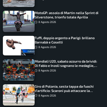
MotoGP: assolo di Martin nella Sprint di
Silverstone, trionfo totale Aprilia
8 Agosto 2026
Tuffi, doppio argento a Parigi: brillano
Barnabà e Cosetti
8 Agosto 2026
Mondiali U20, sabato azzurro da brividi:
Di Fabio e Inzoli sognano le medaglie,
Castellani e Succo in finale
8 Agosto 2026
Giro di Polonia, sesta tappa da fuochi
d’artificio: Scaroni può attaccare la
maglia di Lemmen
8 Agosto 2026