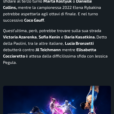
sfidare al terzo turno
Marta Kostyuk
o
Danielle
Collins,
mentre la campionessa 2022 Elena Rybakina
potrebbe aspettarla agli ottavi di finale. E nel turno
successivo
Coco Gauff
.
Quest’ultima, però, potrebbe trovare sulla sua strada
Victoria Azarenka
,
Sofia Kenin
e
Daria Kasatkina.
Detto
della Paolini, tra le altre italiane,
Lucia Bronzetti
debutterà contro
Jil Teichmann
mentre
Elisabetta
Cocciaretto
è attesa dalla difficilissima sfida con Jessica
Pegula.