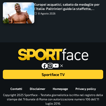
Europei acquatici, sabato da medaglie per
l’Italia: Paltrinieri guida la staffetta,
Barnabà sogna l’oro dalle grandi altezze
8 Agosto 2026
Sportface TV
Contatti
Disclaimer
Homepage
Privacy policy
Copyright 2025 Sportface - Testata giornalistica iscritta nel registro della
stampa dal Tribunale di Roma con autorizzazione numero 106 dell’11
luglio 2016.