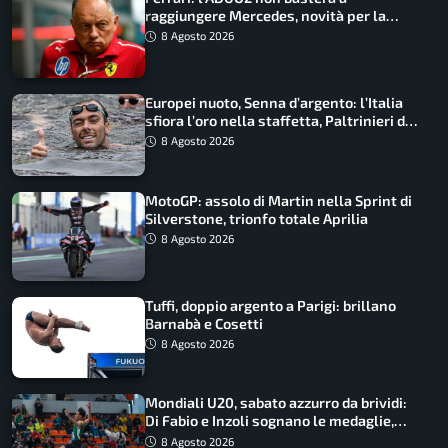
raggiungere Mercedes, novità per la
Macarena
8 Agosto 2026
Europei nuoto, Senna d’argento: l’Italia
sfiora l’oro nella staffetta, Paltrinieri da
urlo, il bilancio azzurro
8 Agosto 2026
MotoGP: assolo di Martin nella Sprint di
Silverstone, trionfo totale Aprilia
8 Agosto 2026
Tuffi, doppio argento a Parigi: brillano
Barnabà e Cosetti
8 Agosto 2026
Mondiali U20, sabato azzurro da brividi:
Di Fabio e Inzoli sognano le medaglie,
Castellani e Succo in finale
8 Agosto 2026