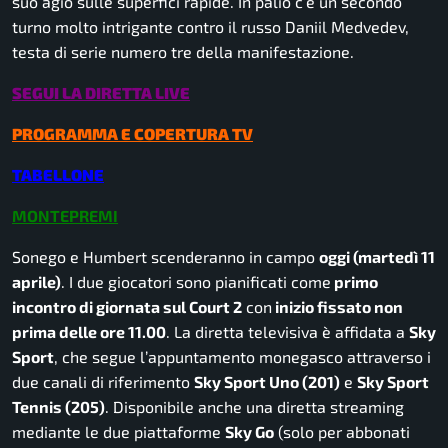
suo agio sulle superfici rapide. In palio c’è un secondo
turno molto intrigante contro il russo Daniil Medvedev,
testa di serie numero tre della manifestazione.
SEGUI LA DIRETTA LIVE
PROGRAMMA E COPERTURA TV
TABELLONE
MONTEPREMI
Sonego e Humbert scenderanno in campo
oggi (martedì 11
aprile)
. I due giocatori sono pianificati come
primo
incontro di giornata sul Court 2
con
inizio fissato non
prima delle ore 11.00
. La diretta televisiva è affidata a
Sky
Sport
, che segue l’appuntamento monegasco attraverso i
due canali di riferimento
Sky Sport Uno (201)
e
Sky Sport
Tennis (205)
. Disponibile anche una diretta streaming
mediante le due piattaforme
Sky Go
(solo per abbonati