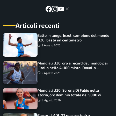
Articoli recenti
Salto in lungo, Inzoli campione del mondo
U20: basta un centimetro
9 Agosto 2026
Mondiali U20, oro e record del mondo per
l’Italia nella 4×100 mista: Doualla
straordinaria
9 Agosto 2026
Mondiali U20: Serena Di Fabio nella
storia, oro dominio totale nei 5000 di
marcia
8 Agosto 2026
Ferrari: l’ADUO2 non basterà a