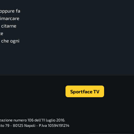
 oppure fa
rimarcare
 citarne
te
 che ogni
Sportface TV
zazione numero 106 dell’11 luglio 2016.
sto 79 - 80125 Napoli - P.Iva 10594191214