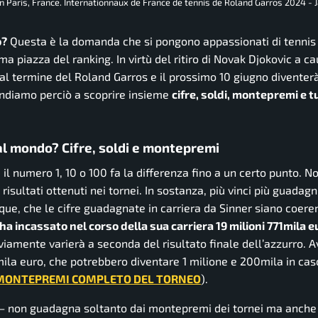
 Paris, France. Internationnaux de France de tennis de Roland Garros 2024 - J
o?
Questa è la domanda che si pongono appassionati di tennis 
ima piazza del ranking. In virtù del ritiro di Novak Djokovic a c
al termine del Roland Garros e il prossimo 10 giugno diventerà
ndiamo perciò a scoprire insieme
cifre, soldi, montepremi e t
l mondo? Cifre, soldi e montepremi
 il numero 1, 10 o 100 fa la differenza fino a un certo punto. No
risultati ottenuti nei tornei. In sostanza, più vinci più guadagni
que, che le cifre guadagnate in carriera da Sinner siano coeren
ha incassato nel corso della sua carriera 19 milioni 771mila eu
viamente varierà a seconda del risultato finale dell’azzurro. 
mila euro, che potrebbero diventare 1 milione e 200mila in caso
 MONTEPREMI COMPLETO DEL TORNEO
).
lo – non guadagna soltanto dai montepremi dei tornei ma anche