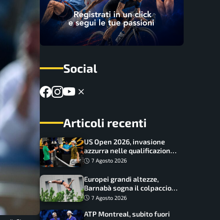
Social
Articoli recenti
US Open 2026, invasione
azzurra nelle qualificazioni:
17 italiani a caccia del main
7 Agosto 2026
draw
Europei grandi altezze,
Barnabà sogna il colpaccio:
è leader a metà gara, Baraldi
7 Agosto 2026
ancora in corsa
ATP Montreal, subito fuori