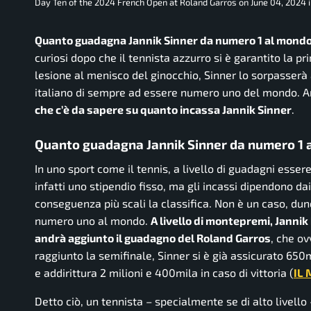
Day Ten of the 2024 French Open at Roland Garros on June 04, 2024 in
Quanto guadagna Jannik Sinner da numero 1 al mond
curiosi dopo che il tennista azzurro si è garantito la pr
lesione al menisco del ginocchio, Sinner lo sorpasserà 
italiano di sempre ad essere numero uno del mondo. A
che c’è da sapere su quanto incassa Jannik Sinner
.
Quanto guadagna Jannik Sinner da numero 1 a
In uno sport come il tennis, a livello di guadagni essere
infatti uno stipendio fisso, ma gli incassi dipendono dai 
conseguenza più scali la classifica. Non è un caso, dun
numero uno al mondo.
A livello di montepremi, Jannik 
andrà aggiunto il guadagno del Roland Garros
, che ov
raggiunto la semifinale, Sinner si è già assicurato 650
e addirittura 2 milioni e 400mila in caso di vittoria (
IL
Detto ciò, un tennista – specialmente se di alto livel