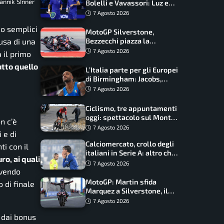
annik SInner
Bolelli e Vavassori: Luz e
Matos fermano gli azzurri
7 Agosto 2026
o semplici
MotoGP Silverstone,
ausa di una
Bezzecchi piazza la
zampata: Aprilia domina,
7 Agosto 2026
 il primo
Bagnaia costretto al Q1
utto quello
L’Italia parte per gli Europei
di Birmingham: Jacobs,
Tamberi e Battocletti
7 Agosto 2026
guidano una spedizione
record
Ciclismo, tre appuntamenti
oggi: spettacolo sul Mont
n c’è
Ventoux, orari e come
7 Agosto 2026
 e di
vederli
Calciomercato, crollo degli
ti con il
italiani in Serie A: altro che
ro, ai quali
svolta dopo il Mondiale
7 Agosto 2026
Avendo
MotoGP: Martin sfida
 di finale
Marquez a Silverstone, il
programma e gli orari
7 Agosto 2026
 dai bonus