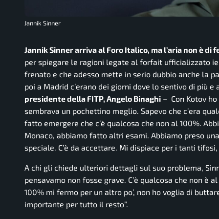
Jannik Sinner
Jannik Sinner arriva al Foro Italico, ma l’aria non è di f
per spiegare le ragioni legate al forfait ufficializzato
frenato e che adesso mette in serio dubbio anche la p
poi a Madrid c’erano dei giorni dove lo sentivo di più e
presidente della FITP, Angelo Binaghi
– Con Kotov ho 
sembrava un pochettino meglio. Sapevo che c’era qualc
fatto emergere che c’è qualcosa che non al 100%. Abbia
Monaco, abbiamo fatto altri esami. Abbiamo preso una 
speciale. C’è da accettare. Mi dispiace per i tanti tifos
A chi gli chiede ulteriori dettagli sul suo problema, Si
pensavamo non fosse grave. C’è qualcosa che non è al 1
100% mi fermo per un altro po’, non ho voglia di buttare 
importante per tutto il resto”.