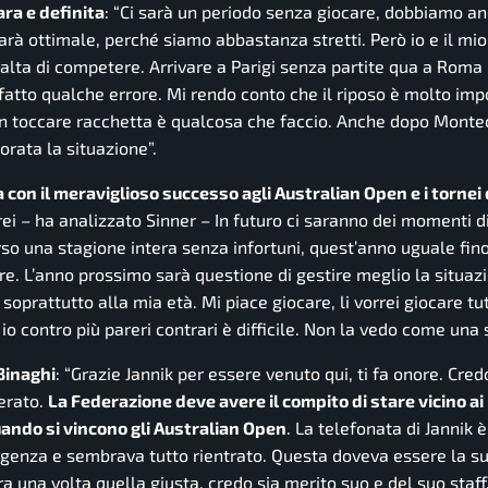
ara e definita
: “Ci sarà un periodo senza giocare, dobbiamo a
arà ottimale, perché siamo abbastanza stretti. Però io e il mi
alta di competere. Arrivare a Parigi senza partite qua a Roma
fatto qualche errore. Mi rendo conto che il riposo è molto imp
n toccare racchetta è qualcosa che faccio. Anche dopo Montec
orata la situazione”.
a con il meraviglioso successo agli Australian Open e i tornei
rei –
ha analizzato Sinner
– In futuro ci saranno dei momenti di 
orso una stagione intera senza infortuni, quest’anno uguale fino
e. L’anno prossimo sarà questione di gestire meglio la situaz
oprattutto alla mia età. Mi piace giocare, li vorrei giocare tutti
 io contro più pareri contrari è difficile. Non la vedo come una 
Binaghi
: “Grazie
Jannik per essere venuto qui, ti fa onore. Cred
erato.
La Federazione deve avere il compito di stare vicino ai
uando si vincono gli Australian Open
. La telefonata di Jannik 
genza e sembrava tutto rientrato. Questa d
oveva essere la su
ra una volta quella giusta, credo sia merito suo e del suo staff