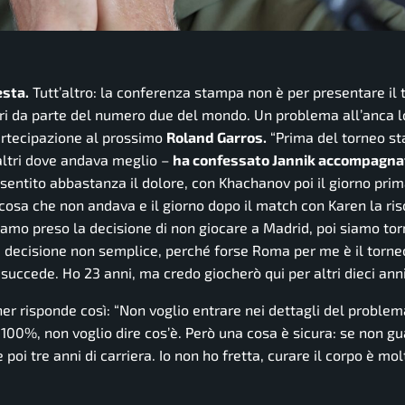
esta.
Tutt’altro: la conferenza stampa non è per presentare il
 ieri da parte del numero due del mondo. Un problema all’anca l
artecipazione al prossimo
Roland Garros.
“
Prima del torneo st
 altri dove andava meglio –
ha confessato Jannik accompagna
sentito abbastanza il dolore, con Khachanov poi il giorno pri
osa che non andava e il giorno dopo il match con Karen la ri
mo preso la decisione di non giocare a Madrid, poi siamo tor
decisione non semplice, perché forse Roma per me è il torne
i, succede. Ho 23 anni, ma credo giocherò qui per altri dieci an
nner risponde così:
“Non voglio entrare nei dettagli del proble
00%, non voglio dire cos’è. Però una cosa è sicura: se non gu
poi tre anni di carriera. Io non ho fretta, curare il corpo è mol