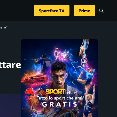
Sportface TV
Prime
iera”
ttare