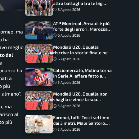
altra battaglia tra le big:
Longo Borghini sogna il
6 Agosto 2026
colpo
ATP Montreal, Arnaldi è più
forte degli errori: Marozsan
 torneo, ma
piegato dopo oltre due ore
6 Agosto 2026
o ha
avo meglio,
Mondiali U20, Doualla
riscrive la storia: finale nei
to dal
100 metri dopo trent’anni
6 Agosto 2026
ma
sonanza ha
Calciomercato, Molina torna
in Serie A: affare fatto a
nati a
cifre sorprendenti
5 Agosto 2026
o più
ni almeno”.
Mondiali U20, Doualla non
sbaglia e vince la sua
batteria sui 100 metri:
ma, ma
5 Agosto 2026
quando si disputano le finali
arisco al
Europei, tuffi: Tocci settimo
to più
dai 3 metri. Male Santoro,
Wesemann si prende l’oro
5 Agosto 2026