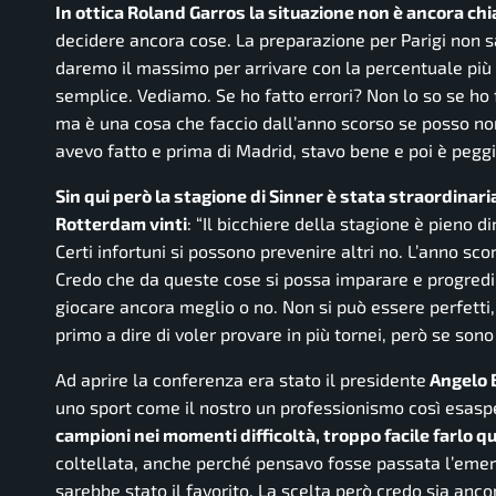
In ottica Roland Garros la situazione non è ancora chi
decidere ancora cose. La preparazione per Parigi non s
daremo il massimo per arrivare con la percentuale più 
semplice. Vediamo. Se ho fatto errori?
Non lo so se ho 
ma è una cosa che faccio dall’anno scorso se posso no
avevo fatto e prima di Madrid, stavo bene e poi è peggi
Sin qui però la stagione di Sinner è stata straordinari
Rotterdam vinti
: “Il bicchiere della stagione è pieno di
Certi infortuni si possono prevenire altri no. L’anno sc
Credo che da queste cose si possa imparare e progredir
giocare ancora meglio o no. Non si può essere perfetti, s
primo a dire di voler provare in più tornei, però se sono
Ad aprire la conferenza era stato il presidente
Angelo 
uno sport come il nostro un professionismo così esasp
campioni nei momenti difficoltà, troppo facile farlo q
coltellata, anche perché pensavo fosse passata l’emer
sarebbe stato il favorito. La scelta però credo sia anco