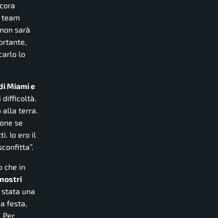
ncora
o team
 non sarà
ortante,
arlo lo
 di Miami e
difficoltà.
 alla terra.
ione se
. Io ero il
sconfitta”.
o che in
 nostri
è stata una
a festa,
. Per