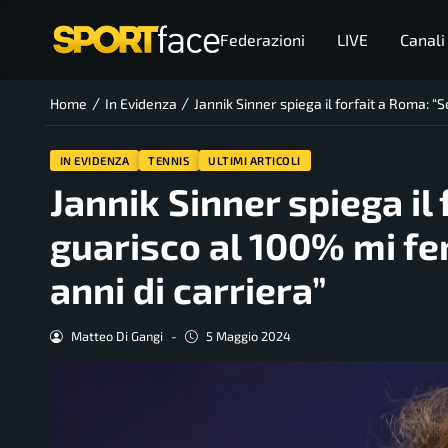
Federazioni
LIVE
Canali
/
/
Home
In Evidenza
Jannik Sinner spiega il forfait a Roma: 
IN EVIDENZA
TENNIS
ULTIMI ARTICOLI
Jannik Sinner spiega il
guarisco al 100% mi fe
anni di carriera”
Matteo Di Gangi
-
5 Maggio 2024