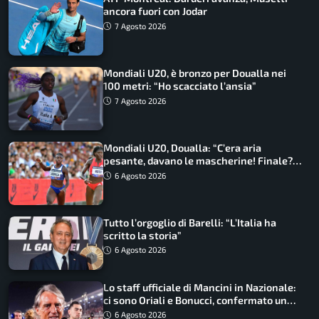
ancora fuori con Jodar
7 Agosto 2026
Mondiali U20, è bronzo per Doualla nei
100 metri: “Ho scacciato l’ansia”
7 Agosto 2026
Mondiali U20, Doualla: “C’era aria
pesante, davano le mascherine! Finale?
Non ho nulla da perdere”
6 Agosto 2026
Tutto l’orgoglio di Barelli: “L’Italia ha
scritto la storia”
6 Agosto 2026
Lo staff ufficiale di Mancini in Nazionale:
ci sono Oriali e Bonucci, confermato un
ritorno
6 Agosto 2026